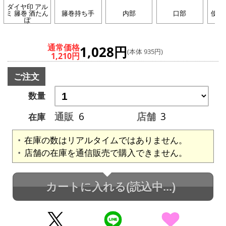
ダイヤ印 アル
ミ 籐巻 酒たん
籐巻持ち手
内部
口部
使用
ぽ
通常価格
1,028円
(本体 935円)
1,210円
ご注文
数量
通販
6
店舗
3
在庫
在庫の数はリアルタイムではありません。
店舗の在庫を通信販売で購入できません。
カートに入れる
(読込中...)