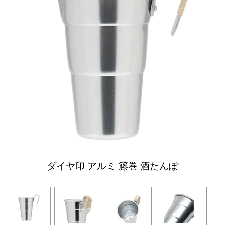
ダイヤ印 アルミ 籐巻 酒たんぽ