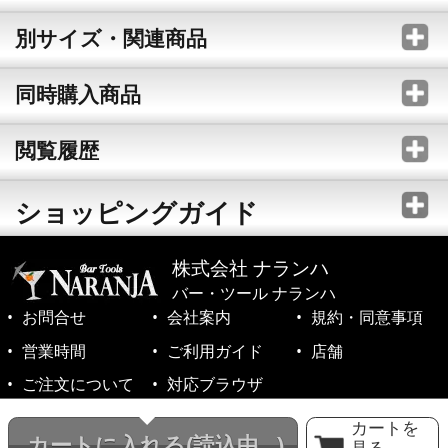
別サイズ・関連商品
同時購入商品
閲覧履歴
ショッピングガイド
株式会社 ナランハ
バー・ツール ナランハ
お問合せ
会社案内
規約・同意事項
営業時間
ご利用ガイド
店舗
ご注文について
対応ブラウザ
©1999-2026 NARANJA Inc. All Rights Reserved.
カートを
カートに入れる
(読込中...)
見る