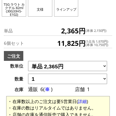
TSG ラウト カ
クテル 82ml
文様
ラインアップ
(30G33HS-
E102)
2,365円
単品
(本体 2,150円)
11,825円
(1点当 1,970円)
6個セット
(本体 10,750円)
ご注文
数単位
数量
通販
6(
※
)
店舗
1
在庫
在庫数以上のご注文は要5営業日(
詳細
)
在庫の数はリアルタイムではありません。
店舗の在庫を通信販売で購入できません。