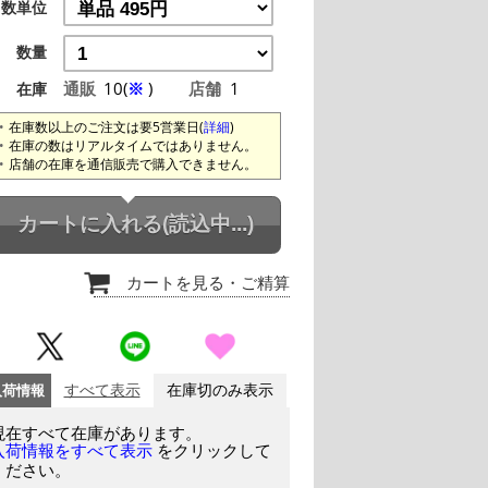
数単位
数量
通販
10(
※
)
店舗
1
在庫
在庫数以上のご注文は要5営業日(
詳細
)
在庫の数はリアルタイムではありません。
店舗の在庫を通信販売で購入できません。
カートに入れる
(読込中...)
カートを見る
・ご精算
入荷情報
すべて表示
在庫切のみ表示
現在すべて在庫があります。
をクリックして
入荷情報をすべて表示
ください。