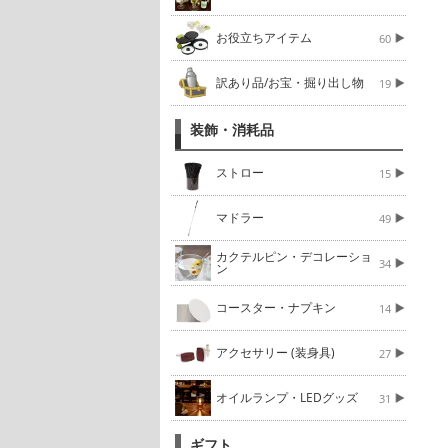
お役立ちアイテム
60
訳あり品/お宝・掘り出し物
19
装飾・消耗品
ストロー
15
マドラー
49
カクテルピン・デコレーショ
34
ン
コースター・ナプキン
14
アクセサリー (装身具)
27
オイルランプ・LEDグッズ
31
ギフト