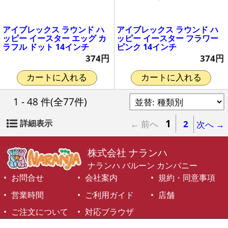
アイブレックス ラウンド ハ
アイブレックス ラウンド ハ
ッピー イースター エッグ カ
ッピー イースター フラワー
ラフル ドット 14インチ
ピンク 14インチ
374円
374円
カートに入れる
カートに入れる
1 - 48 件
(全77件)
1
詳細表示
← 前へ
2
次へ →
株式会社 ナランハ
ナランハ バルーン カンパニー
お問合せ
会社案内
規約・同意事項
営業時間
ご利用ガイド
店舗
ご注文について
対応ブラウザ
©1999-2026 NARANJA Inc. All Rights Reserved.