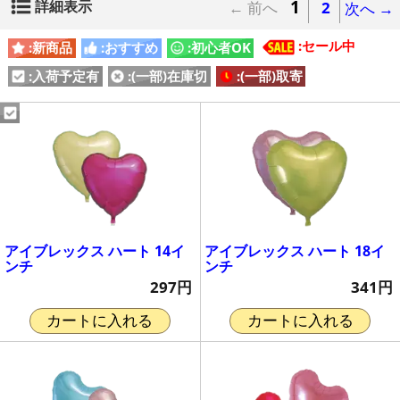
1
詳細表示
← 前へ
2
次へ →
:セール中
:新商品
:おすすめ
:初心者OK
:入荷予定有
:(一部)在庫切
:(一部)取寄
アイブレックス ハート 14イ
アイブレックス ハート 18イ
ンチ
ンチ
297円
341円
カートに入れる
カートに入れる