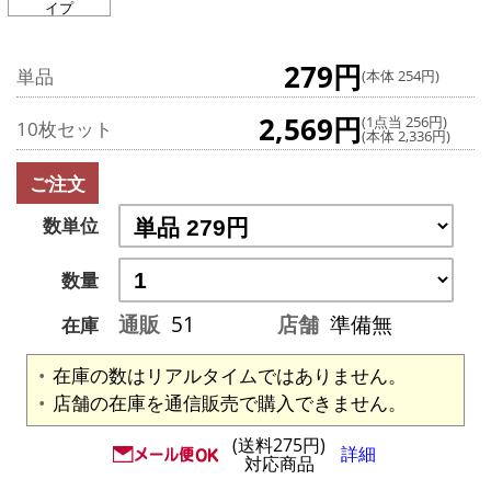
イプ
279円
単品
(本体 254円)
2,569円
(1点当 256円)
10枚セット
(本体 2,336円)
ご注文
数単位
数量
通販
51
店舗
準備無
在庫
在庫の数はリアルタイムではありません。
店舗の在庫を通信販売で購入できません。
(送料275円)
詳細
対応商品