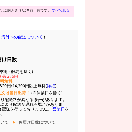
た(ご購入された)商品一覧です。
すべて見る
(
海外への配送について
)
届け日数
(※沖縄・離島を除く)
品 275円
)
送料無料
20円/14,300円以上無料(
詳細
)
注文は当日出荷！
(※休業日を除く)
より配送料が異なる場合があります。
他により配送が遅れる場合がありま
は配送を行っておりません。
営業日
を
い。
ついて
お届け日数について