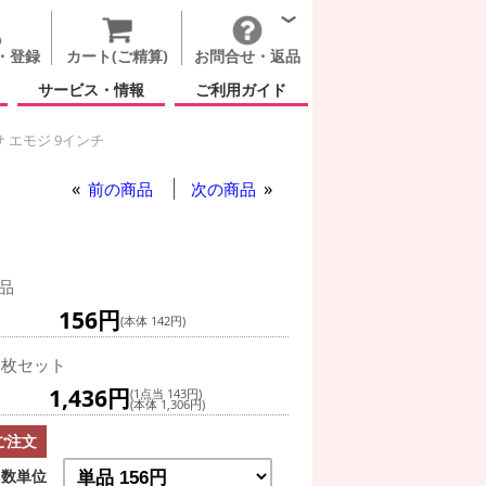
・登録
カート(ご精算)
お問合せ・返品
サービス・情報
ご利用ガイド
 エモジ 9インチ
ン エルサ エモジ 9インチ
前の商品
次の商品
品
156円
(本体 142円)
0枚セット
1,436円
(1点当 143円)
(本体 1,306円)
ご注文
数単位