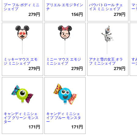
プー フル ボディ ミニ
アリエル エモジ 9イン
パウパトロール チェ
マ
シェイプ
チ
イス ミニ シェイプ
ー
279円
156円
279円
ミッキーマウス エモ
ミニー マウス エモジ
アナと雪の女王 オラ
す
ジ ミニシェイプ
ミニシェイプ
フ ミニシェイプ
ー
279円
279円
279円
キャンディ ミニシェ
キャンディ ミニシェ
イプ グリーン モンス
イプ ブルー モンスタ
ター
ー
171円
171円