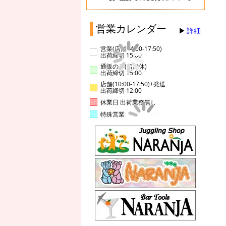
営業カレンダー
詳細
営業(店舗14:00-17:50)
出荷締切 15:00
通販のみ(店舗休)
出荷締切 15:00
店舗(10:00-17:50)+発送
出荷締切 12:00
休業日 出荷業務無し
特殊営業