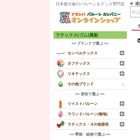
通
日本最大級のバルーン＆グッズ専門店
ラテックス(ゴム)風船
== ブランドで選ぶ ==
センペルテックス
タフテックス
リオテックス
その他ブランド
2
== 形状で選ぶ ==
ツイストバルーン
ラウンドバルーン(無地)
ラテックス・その他形状
== 季節・絵柄で選ぶ ==