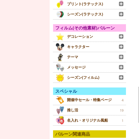
プリント(ラテックス)
シーズン(ラテックス)
フィルム(その他素材)バルーン
デコレーション
キャラクター
テーマ
メッセージ
シーズン(フィルム)
スペシャル
開催中セール・特集ページ
4
推し活
19
名入れ・オリジナル風船
1
バルーン関連商品