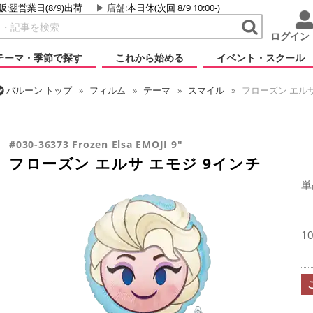
販:翌営業日(8/9)出荷
店舗
:本日休(次回 8/9 10:00-)
ログイン
テーマ・季節で探す
これから始める
イベント・スクール
バルーン
トップ
フィルム
テーマ
スマイル
フローズン エルサ
バルーン
トップ
フィルム
キャラクター
ディズニー
フローズ
#030-36373 Frozen Elsa EMOJI 9"
フローズン エルサ エモジ 9インチ
単
1