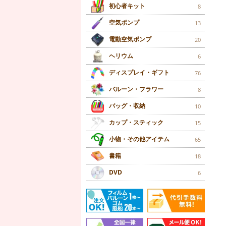
初心者キット
8
空気ポンプ
13
電動空気ポンプ
20
ヘリウム
6
ディスプレイ・ギフト
76
バルーン・フラワー
8
バッグ・収納
10
カップ・スティック
15
小物・その他アイテム
65
書籍
18
DVD
6