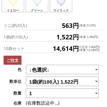
イエロー
グリーン
ライラック
563円
ミニ(約20入)
(本体 512円)
1,522円
1袋(約100入)
(本体 1,384円)
14,614円
(1点当 1,460円)
10袋セット
(本体 13,286円)
ご注文
色
数単位
数量
(在庫数読込中...)
在庫