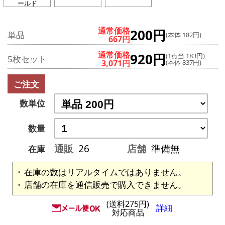
ールド
通常価格
200円
単品
(本体 182円)
667円
通常価格
920円
(1点当 183円)
5枚セット
3,071円
(本体 837円)
ご注文
数単位
数量
通販
26
店舗
準備無
在庫
在庫の数はリアルタイムではありません。
店舗の在庫を通信販売で購入できません。
(送料275円)
詳細
対応商品