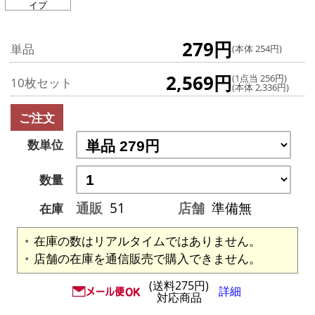
イプ
279円
単品
(本体 254円)
2,569円
(1点当 256円)
10枚セット
(本体 2,336円)
ご注文
数単位
数量
通販
51
店舗
準備無
在庫
在庫の数はリアルタイムではありません。
店舗の在庫を通信販売で購入できません。
(送料275円)
詳細
対応商品