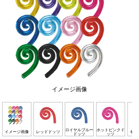
イメージ画像
ロイヤルブルー
ホットピンクド
イメージ画像
レッドドッツ
キウ
ドッツ
ッツ