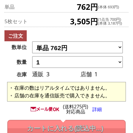
762円
単品
(本体 693円)
3,505円
(1点当 700円)
5枚セット
(本体 3,187円)
ご注文
数単位
数量
通販
3
店舗
1
在庫
在庫の数はリアルタイムではありません。
店舗の在庫を通信販売で購入できません。
(送料275円)
詳細
対応商品
カートに入れる
(読込中...)