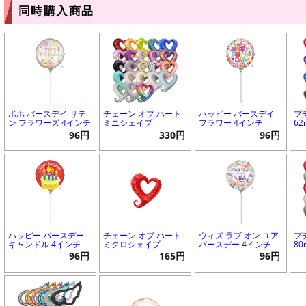
同時購入商品
ボホ バースデイ サテ
チェーン オブ ハート
ハッピー バースデイ
プ
ン フラワーズ 4インチ
ミニシェイプ
フラワー 4インチ
6
96円
330円
96円
ハッピー バースデー
チェーン オブ ハート
ウィズ ラブ オン ユア
プ
キャンドル 4インチ
ミクロシェイプ
バースデー 4インチ
8
96円
165円
96円