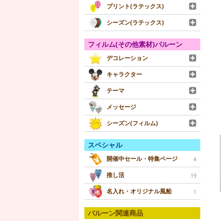
プリント(ラテックス)
シーズン(ラテックス)
フィルム(その他素材)バルーン
デコレーション
キャラクター
テーマ
メッセージ
シーズン(フィルム)
スペシャル
開催中セール・特集ページ
4
推し活
19
名入れ・オリジナル風船
1
バルーン関連商品