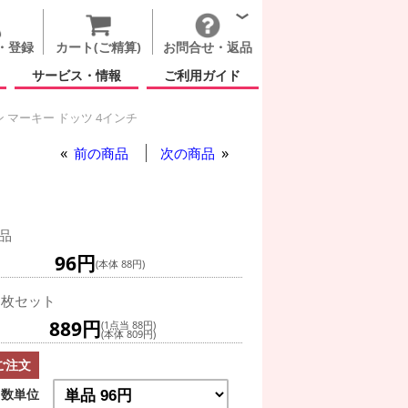
・登録
カート(ご精算)
お問合せ・返品
サービス・情報
ご利用ガイド
 マーキー ドッツ 4インチ
前の商品
次の商品
チ
品
96円
(本体 88円)
0枚セット
889円
(1点当 88円)
(本体 809円)
ご注文
数単位