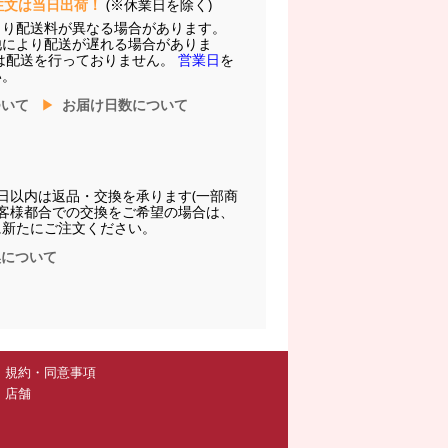
注文は当日出荷！
(※休業日を除く)
より配送料が異なる場合があります。
他により配送が遅れる場合がありま
は配送を行っておりません。
営業日
を
い。
ついて
お届け日数について
日以内は返品・交換を承ります(一部商
お客様都合での交換をご希望の場合は、
に新たにご注文ください。
換について
規約・同意事項
店舗