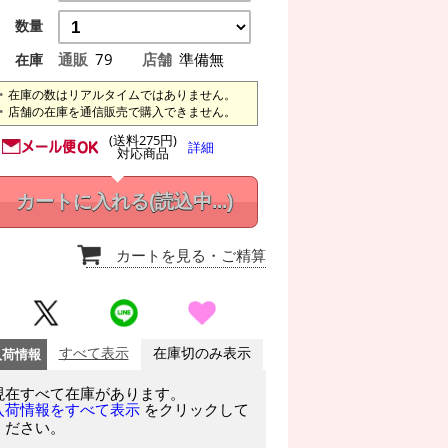
数量
通販
79
店舗
準備無
在庫
在庫の数はリアルタイムではありません。
店舗の在庫を通信販売で購入できません。
(送料275円)
詳細
対応商品
カートに入れる
(読込中...)
カートを見る
・ご精算
入荷情報
すべて表示
在庫切のみ表示
現在すべて在庫があります。
をクリックして
入荷情報をすべて表示
ください。