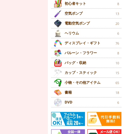
初心者キット
8
空気ポンプ
13
電動空気ポンプ
20
ヘリウム
6
ディスプレイ・ギフト
76
バルーン・フラワー
8
バッグ・収納
10
カップ・スティック
15
小物・その他アイテム
65
書籍
18
DVD
6