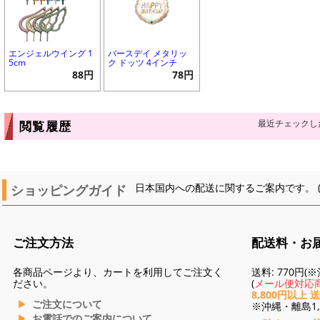
エンジェルウイング 1
バースデイ メタリッ
5cm
ク ドッツ 4インチ
88円
78円
最近チェックし
閲覧履歴
ショッピングガイド
日本国内への配送に関するご案内です。 
ご注文方法
配送料・お
各商品ページより、カートを利用してご注文く
送料: 770円
ださい。
(
メール便対応商
8,800円以上 
ご注文について
※沖縄・離島1,3
お電話でのご案内について