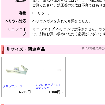
ご覧ください。熱圧着の失敗は不良ではありま
容量
0.3リットル
ヘリウム対応
ヘリウムガスを入れても浮きません。
ミニ シェイ
ミニ シェイプ:
ヘリウムでは浮きません。カッ
プ
で、別途お買い求めいただく必要がございま
サイズや色の異な
別サイズ・関連商品
ミクロ カップアンド
クリップシーラー
スティック
6,710円
1,100円～