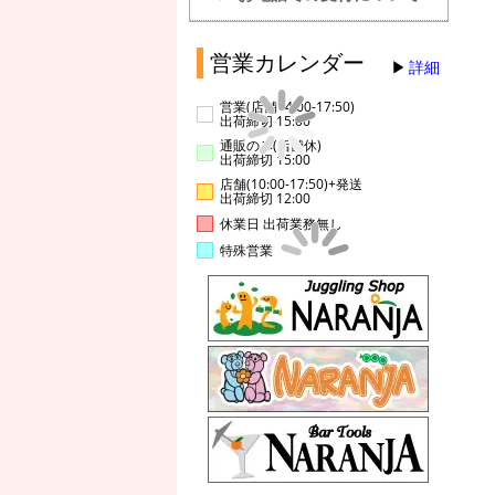
営業カレンダー
詳細
営業(店舗14:00-17:50)
出荷締切 15:00
通販のみ(店舗休)
出荷締切 15:00
店舗(10:00-17:50)+発送
出荷締切 12:00
休業日 出荷業務無し
特殊営業