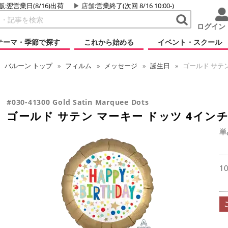
販:翌営業日(8/16)出荷
店舗
:営業終了(次回 8/16 10:00-)
ログイン
テーマ・季節で探す
これから始める
イベント・スクール
バルーン
トップ
フィルム
メッセージ
誕生日
ゴールド サテン
#030-41300 Gold Satin Marquee Dots
ゴールド サテン マーキー ドッツ 4イン
単
1