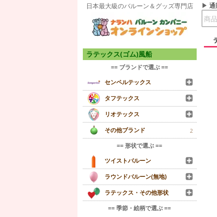
通
日本最大級のバルーン＆グッズ専門店
ラテックス(ゴム)風船
== ブランドで選ぶ ==
センペルテックス
タフテックス
リオテックス
その他ブランド
2
== 形状で選ぶ ==
ツイストバルーン
ラウンドバルーン(無地)
ラテックス・その他形状
== 季節・絵柄で選ぶ ==