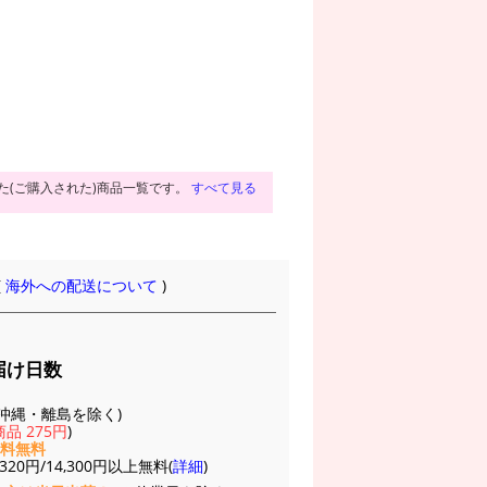
た(ご購入された)商品一覧です。
すべて見る
(
海外への配送について
)
届け日数
(※沖縄・離島を除く)
品 275円
)
送料無料
20円/14,300円以上無料(
詳細
)