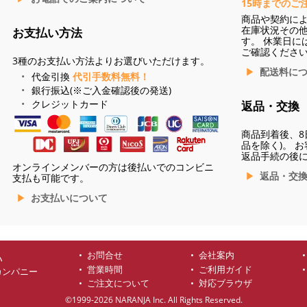
15時までのご
商品や契約に
在庫状況その
お支払い方法
す。 休業日に
ご確認くださ
3種のお支払い方法よりお選びいただけます。
配送料に
代金引換
代引手数料無料！
銀行振込(※ご入金確認後の発送)
クレジットカード
返品・交換
商品到着後、8
品を除く)。 
返品手続の後
オンラインメンバーの方は後払いでのコンビニ
返品・交
支払も可能です。
お支払いについて
お問合せ
会社案内
ハ
営業時間
ご利用ガイド
カンパニー
ご注文について
対応ブラウザ
©1999-2026 NARANJA Inc. All Rights Reserved.