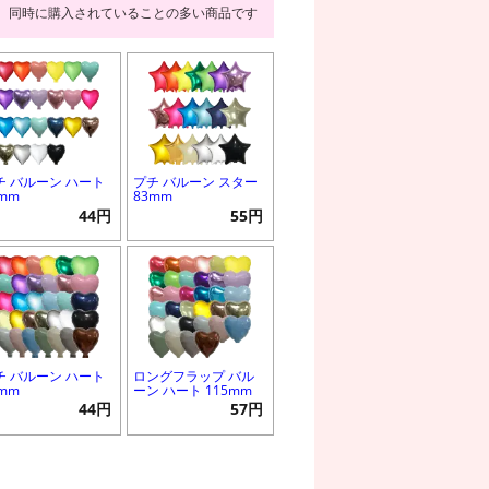
同時に購入されていることの多い商品です
チ バルーン ハート
プチ バルーン スター
2mm
83mm
44円
55円
チ バルーン ハート
ロングフラップ バル
0mm
ーン ハート 115mm
44円
57円