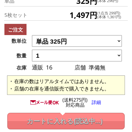
325円
単品
(本体 296円)
1,497円
(1点当 299円)
5枚セット
(本体 1,361円)
ご注文
数単位
数量
通販
16
店舗
準備無
在庫
在庫の数はリアルタイムではありません。
店舗の在庫を通信販売で購入できません。
(送料275円)
詳細
対応商品
カートに入れる
(読込中...)