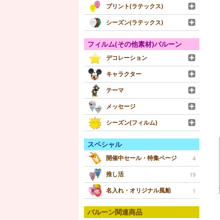
プリント(ラテックス)
シーズン(ラテックス)
フィルム(その他素材)バルーン
デコレーション
キャラクター
テーマ
メッセージ
シーズン(フィルム)
スペシャル
開催中セール・特集ページ
4
推し活
19
名入れ・オリジナル風船
1
バルーン関連商品