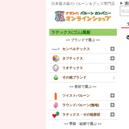
通
日本最大級のバルーン＆グッズ専門店
ラテックス(ゴム)風船
== ブランドで選ぶ ==
センペルテックス
タフテックス
リオテックス
その他ブランド
2
== 形状で選ぶ ==
ツイストバルーン
ラウンドバルーン(無地)
ラテックス・その他形状
== 季節・絵柄で選ぶ ==