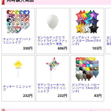
センペルテックス ラ
ピュアカット バルー
セ
チェーン オブ ハート
ウンド 5インチ ファッ
ン スター 25cm (10イ
S
ミニシェイプ
ションカラー 単色
ンチ)
単
330円
606円
103円
サテン ウォーターカ
ピュアカット バルー
チッキー ミニ シェイ
ラー バタフライ ミニ
ン ハート 13cm (5イ
プ
シェイプ
ンチ)
232円
232円
83円