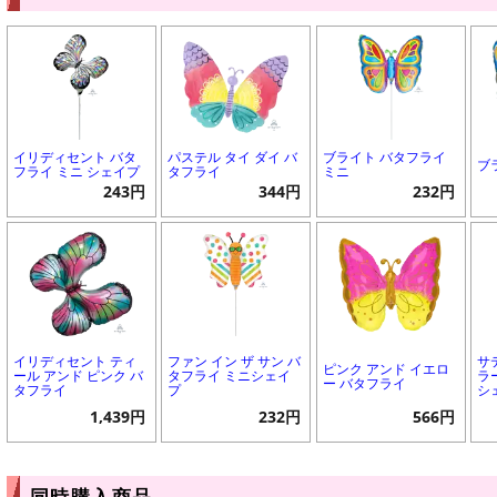
イリディセント バタ
パステル タイ ダイ バ
ブライト バタフライ
ブ
フライ ミニ シェイプ
タフライ
ミニ
243円
344円
232円
イリディセント ティ
ファン イン ザ サン バ
サ
ピンク アンド イエロ
ール アンド ピンク バ
タフライ ミニシェイ
ラ
ー バタフライ
タフライ
プ
シ
1,439円
232円
566円
同時購入商品