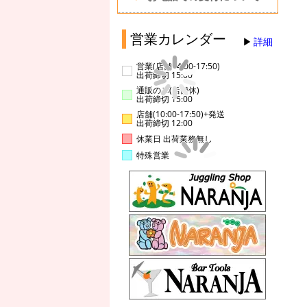
営業カレンダー
詳細
営業(店舗14:00-17:50)
出荷締切 15:00
通販のみ(店舗休)
出荷締切 15:00
店舗(10:00-17:50)+発送
出荷締切 12:00
休業日 出荷業務無し
特殊営業