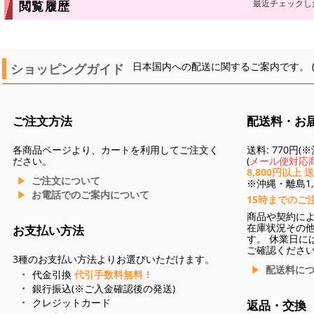
最近チェックし
閲覧履歴
ショッピングガイド
日本国内への配送に関するご案内です。 
ご注文方法
配送料・お
各商品ページより、カートを利用してご注文く
送料: 770円
ださい。
(
メール便対応商
8,800円以上 
ご注文について
※沖縄・離島1,3
お電話でのご案内について
15時までのご
商品や契約に
在庫状況その
お支払い方法
す。 休業日に
ご確認くださ
3種のお支払い方法よりお選びいただけます。
配送料に
代金引換
代引手数料無料！
銀行振込(※ご入金確認後の発送)
クレジットカード
返品・交換