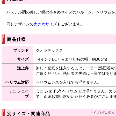
パステル調の美しい蝶の小さめサイズのバルーン。ヘリウムを
同じデザインの
大きめサイズ
もございます。
商品仕様
ブランド
クオラテックス
サイズ
14インチ(ふくらませた時の幅：約30cm)
逆止弁
無し：空気を注入するにはシーラー(熱圧着)
ご覧ください。熱圧着の失敗は不良ではありま
ヘリウム対応
ヘリウムガスを入れても浮きません。
ミニ シェイ
ミニ シェイプ:
ヘリウムでは浮きません。カッ
プ
で、別途お買い求めいただく必要がございま
サイズや色の異な
別サイズ・関連商品