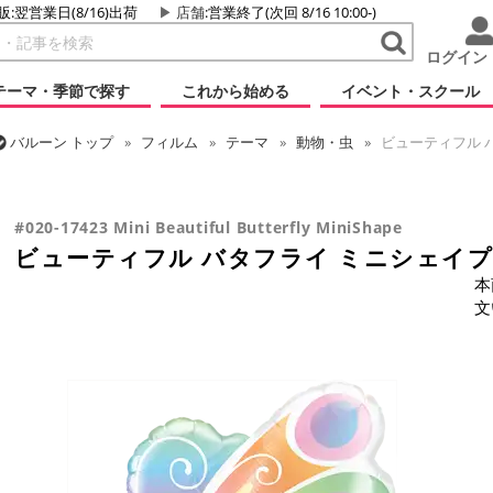
販:翌営業日(8/16)出荷
店舗
:営業終了(次回 8/16 10:00-)
ログイン
テーマ・季節で探す
これから始める
イベント・スクール
バルーン
トップ
フィルム
テーマ
動物・虫
ビューティフル 
バルーン
トップ
フィルム
シーズン(フィルム)
スプリング(春)・
ビューティフル バタフライ ミニシェイプ
#020-17423 Mini Beautiful Butterfly MiniShape
ビューティフル バタフライ ミニシェイプ
本
文