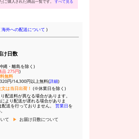
た(ご購入された)商品一覧です。
すべて見る
(
海外への配送について
)
届け日数
(※沖縄・離島を除く)
品 275円
)
送料無料
20円/14,300円以上無料(
詳細
)
注文は当日出荷！
(※休業日を除く)
より配送料が異なる場合があります。
他により配送が遅れる場合がありま
は配送を行っておりません。
営業日
を
い。
ついて
お届け日数について