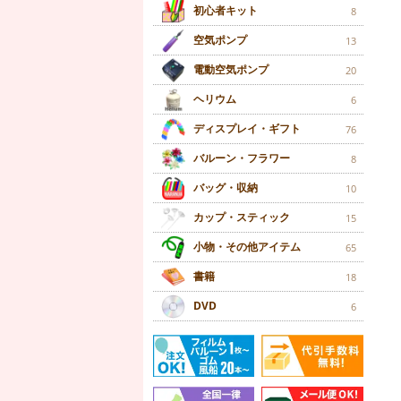
初心者キット
8
空気ポンプ
13
電動空気ポンプ
20
ヘリウム
6
ディスプレイ・ギフト
76
バルーン・フラワー
8
バッグ・収納
10
カップ・スティック
15
小物・その他アイテム
65
書籍
18
DVD
6