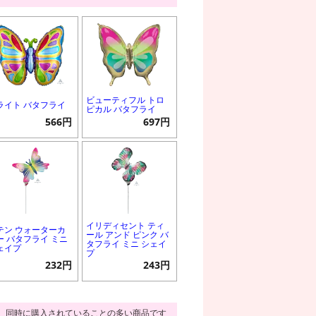
ビューティフル トロ
ライト バタフライ
ピカル バタフライ
566円
697円
イリディセント ティ
テン ウォーターカ
ール アンド ピンク バ
ー バタフライ ミニ
タフライ ミニ シェイ
ェイプ
プ
232円
243円
同時に購入されていることの多い商品です