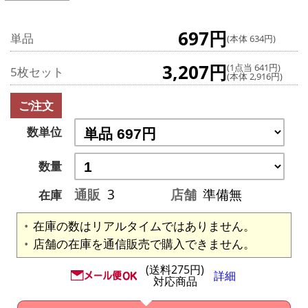
697円
単品
(本体 634円)
3,207円
(1点当 641円)
5枚セット
(本体 2,916円)
ご注文
数単位
数量
通販
3
店舗
準備無
在庫
在庫の数はリアルタイムではありません。
店舗の在庫を通信販売で購入できません。
(送料275円)
詳細
対応商品