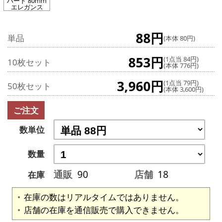
ハート 80mm
エレガンス
88円
単品
(本体 80円)
853円
(1点当 84円)
10枚セット
(本体 776円)
3,960円
(1点当 79円)
50枚セット
(本体 3,600円)
ご注文
数単位
数量
通販
90
店舗
18
在庫
在庫の数はリアルタイムではありません。
店舗の在庫を通信販売で購入できません。