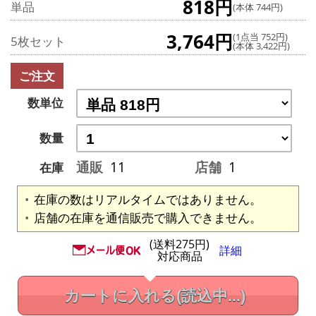
818円
単品
(本体 744円)
3,764円
(1点当 752円)
5枚セット
(本体 3,422円)
ご注文
数単位
数量
通販
11
店舗
1
在庫
在庫の数はリアルタイムではありません。
店舗の在庫を通信販売で購入できません。
(送料275円)
詳細
対応商品
カートに入れる
(読込中...)