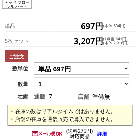
テッド フロー
ラル ハート
697円
単品
(本体 634円)
3,207円
(1点当 641円)
5枚セット
(本体 2,916円)
ご注文
数単位
数量
通販
7
店舗
準備無
在庫
在庫の数はリアルタイムではありません。
店舗の在庫を通信販売で購入できません。
(送料275円)
詳細
対応商品