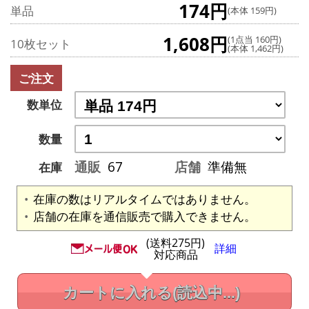
174円
単品
(本体 159円)
1,608円
(1点当 160円)
10枚セット
(本体 1,462円)
ご注文
数単位
数量
通販
67
店舗
準備無
在庫
在庫の数はリアルタイムではありません。
店舗の在庫を通信販売で購入できません。
(送料275円)
詳細
対応商品
カートに入れる
(読込中...)