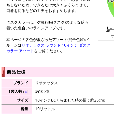
ちしないため、できるだけ大きくふくらませて、
口巻を切るなどの工夫をおすすめします。
ダスクカラーは、夕暮れ時(ダスク)のような落ち
着いた色合いのラインアップです。
サ
本ページの各色が混ざったアソート(混合色)のバ
ルーンは
リオテックス ラウンド 10インチ ダスク
カラー アソート
をご覧ください。
商品仕様
ブランド
リオテックス
1袋入数
約100本
(
※
)
サイズ
10インチ(ふくらませた時の幅：約25cm)
容量
10リットル