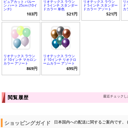
ピュアカット バルー
リオテックス ラウン
リオテックス ラウン
リ
ン ハート 25cm (10イ
ド 5インチ スタンダー
ド 5インチ スタンダー
ド
ンチ)
ドカラー 単色
ドカラー アソート
カ
103円
521円
521円
リオテックス ラウン
リオテックス ラウン
ド 10インチ マカロン
ド 10インチ リオクロ
カラー アソート
ームカラー アソート
869円
695円
最近チェックし
閲覧履歴
ショッピングガイド
日本国内への配送に関するご案内です。 