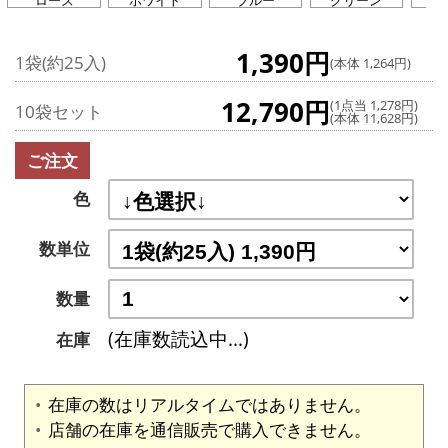
ローズ
ホワイト
ブルー
グリーン
ラ
1,390円
1袋(約25入)
(本体 1,264円)
12,790円
(1点当 1,278円)
10袋セット
(本体 11,628円)
ご注文
色
数単位
数量
(在庫数読込中...)
在庫
在庫の数はリアルタイムではありません。
店舗の在庫を通信販売で購入できません。