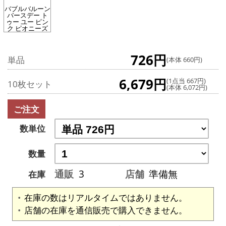
バブルバルーン
バースデー ト
ゥー ユー ピン
ク ピオニーズ
726円
単品
(本体 660円)
6,679円
(1点当 667円)
10枚セット
(本体 6,072円)
ご注文
数単位
数量
通販
3
店舗
準備無
在庫
在庫の数はリアルタイムではありません。
店舗の在庫を通信販売で購入できません。