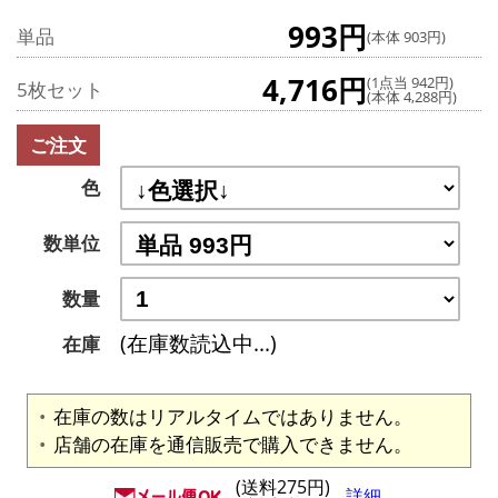
993円
単品
(本体 903円)
4,716円
(1点当 942円)
5枚セット
(本体 4,288円)
ご注文
色
数単位
数量
(在庫数読込中...)
在庫
在庫の数はリアルタイムではありません。
店舗の在庫を通信販売で購入できません。
(送料275円)
詳細