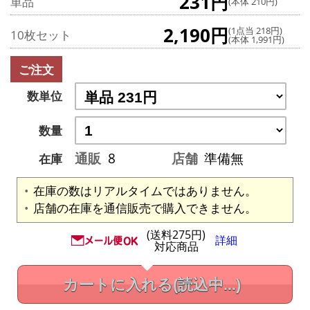
231円
単品
(本体 210円)
2,190円
(1点当 218円)
10枚セット
(本体 1,991円)
ご注文
数単位
数量
通販
8
店舗
準備無
在庫
在庫の数はリアルタイムではありません。
店舗の在庫を通信販売で購入できません。
(送料275円)
詳細
対応商品
カートに入れる
(読込中...)