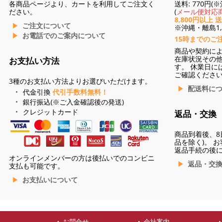
各商品ページより、カートを利用してご注文く
送料: 770円
ださい。
(
メール便対応商
8,800円以上 
ご注文について
※沖縄・離島1,3
お電話でのご案内について
15時までのご
商品や契約に
在庫状況その
お支払い方法
す。 休業日に
ご確認くださ
3種のお支払い方法よりお選びいただけます。
配送料に
代金引換
代引手数料無料！
銀行振込(※ご入金確認後の発送)
クレジットカード
返品・交換
商品到着後、8
品を除く)。 
返品手続の後
オンラインメンバーの方は後払いでのコンビニ
返品・交
支払も可能です。
お支払いについて
お問合せ
会社案内