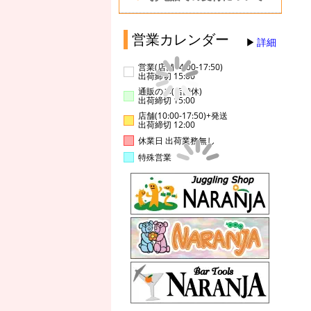
営業カレンダー
詳細
営業(店舗14:00-17:50)
出荷締切 15:00
通販のみ(店舗休)
出荷締切 15:00
店舗(10:00-17:50)+発送
出荷締切 12:00
休業日 出荷業務無し
特殊営業