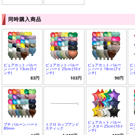
同時購入商品
ピュアカット バルー
ピュアカット バルー
ピュアカット バルー
ピ
ン ハート 13cm (5イ
ン ハート 25cm (10イ
ン ハート 18cm (7イ
ン 
ンチ)
ンチ)
ンチ)
ン
83円
103円
90円
ピュアカット バルー
プチ バルーン ハート
ミクロ カップアンド
ロ
ン スター 25cm (10イ
80mm
スティック
ー
ンチ)