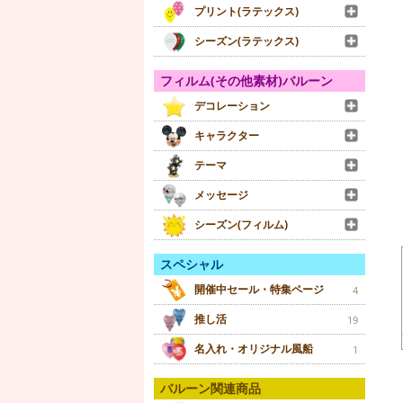
プリント(ラテックス)
シーズン(ラテックス)
フィルム(その他素材)バルーン
デコレーション
キャラクター
テーマ
メッセージ
シーズン(フィルム)
スペシャル
開催中セール・特集ページ
4
推し活
19
名入れ・オリジナル風船
1
バルーン関連商品