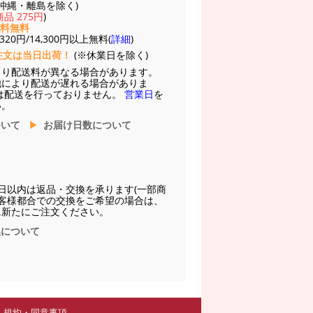
(※沖縄・離島を除く)
品 275円
)
送料無料
20円/14,300円以上無料(
詳細
)
注文は当日出荷！
(※休業日を除く)
より配送料が異なる場合があります。
他により配送が遅れる場合がありま
は配送を行っておりません。
営業日
を
い。
ついて
お届け日数について
日以内は返品・交換を承ります(一部商
お客様都合での交換をご希望の場合は、
に新たにご注文ください。
換について
規約・同意事項