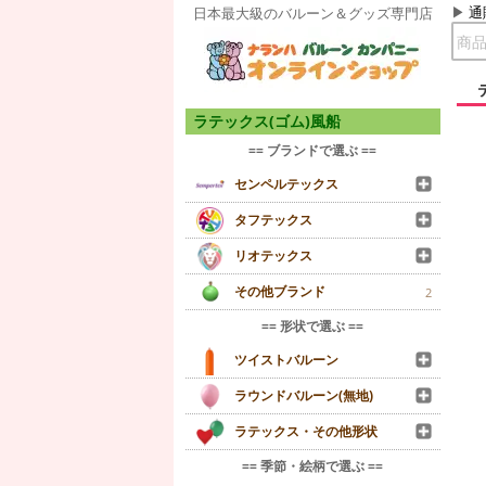
通
日本最大級のバルーン＆グッズ専門店
ラテックス(ゴム)風船
== ブランドで選ぶ ==
センペルテックス
タフテックス
リオテックス
その他ブランド
2
== 形状で選ぶ ==
ツイストバルーン
ラウンドバルーン(無地)
ラテックス・その他形状
== 季節・絵柄で選ぶ ==