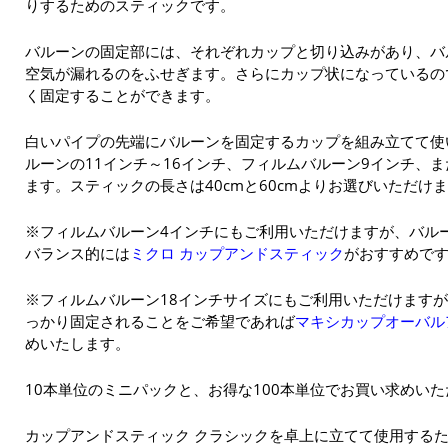
りするためのスティックです。
バルーンの固定部には、それぞれカップと切り込みがあり、バ
空気が漏れるのをふせぎます。さらにカップ状になっているの
く固定することができます。
白いパイプの先端にバルーンを固定するカップを組み立てて使
ルーンの11インチ～16インチ、フィルムバルーン9インチ、
ます。スティックの長さは40cmと60cmよりお選びいただけ
※フィルムバルーン4インチにもご利用いただけますが、バル
バランス的には
ミクロ カップアンドスティック
がおすすめで
※フィルムバルーン18インチサイズにもご利用いただけます
っかり固定されることをご希望であれば
マキシカップオーバルア
めいたします。
10本単位のミニパックと、お得な100本単位でお買い求めい
カップアンドスティック クラシックを卓上に立てて使用する