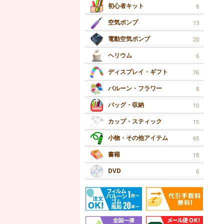
初心者キット
8
空気ポンプ
13
電動空気ポンプ
20
ヘリウム
6
ディスプレイ・ギフト
76
バルーン・フラワー
8
バッグ・収納
10
カップ・スティック
15
小物・その他アイテム
65
書籍
18
DVD
6