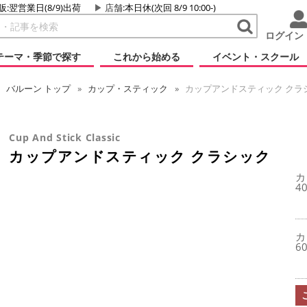
販:翌営業日(8/9)出荷
店舗
:本日休(次回 8/9 10:00-)
ログイン
テーマ・季節で探す
これから始める
イベント・スクール
バルーン
トップ
カップ・スティック
カップアンドスティック クラ
Cup And Stick Classic
カップアンドスティック クラシック
カ
4
カ
6