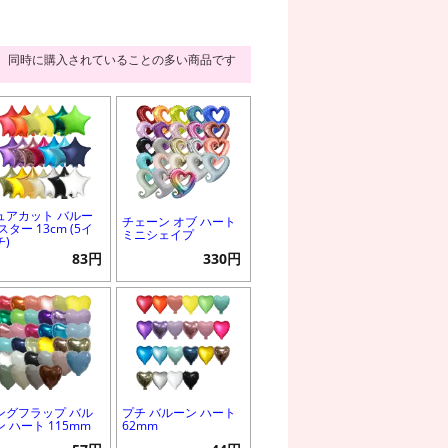
同時に購入されていることの多い商品です
ュアカット バルー
チェーン オブ ハート
スター 13cm (5イ
ミニシェイプ
チ)
83円
330円
ングフラップ バル
プチ バルーン ハート
ン ハート 115mm
62mm