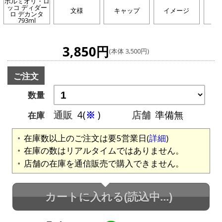
ボルミオリ・ロ
ッコ ディダー
文様
キャップ
イメージ
シ
ロ デカンタ
793ml
3,850円
(本体 3,500円)
ご注文
数量
通販
4(
※
)
店舗
準備無
在庫
在庫数以上のご注文は要5営業日(
詳細
)
在庫の数はリアルタイムではありません。
店舗の在庫を通信販売で購入できません。
カートに入れる
(読込中...)