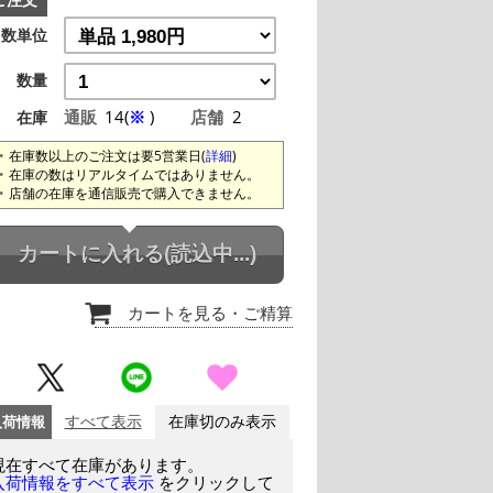
ご注文
数単位
数量
通販
14(
※
)
店舗
2
在庫
在庫数以上のご注文は要5営業日(
詳細
)
在庫の数はリアルタイムではありません。
店舗の在庫を通信販売で購入できません。
カートに入れる
(読込中...)
カートを見る
・ご精算
入荷情報
すべて表示
在庫切のみ表示
現在すべて在庫があります。
をクリックして
入荷情報をすべて表示