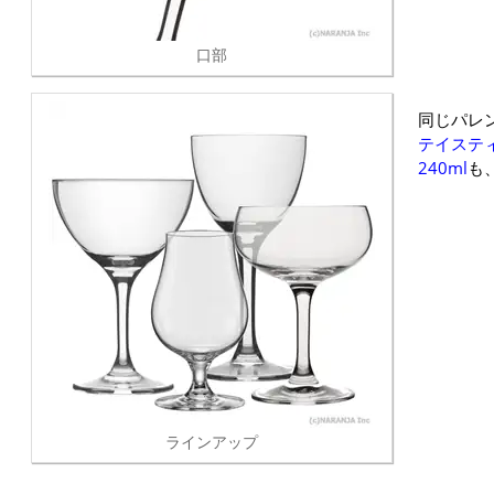
口部
同じパレ
テイスティ
240ml
も
ラインアップ