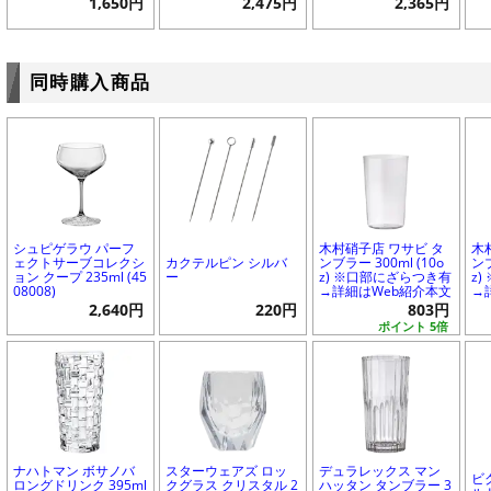
1,650円
2,475円
2,365円
同時購入商品
シュピゲラウ パーフ
木村硝子店 ワサビ タ
木
ェクトサーブコレクシ
カクテルピン シルバ
ンブラー 300ml (10o
ンブ
ョン クープ 235ml (45
ー
z) ※口部にざらつき有
z
08008)
→詳細はWeb紹介本文
→
2,640円
220円
803円
ポイント 5倍
ナハトマン ボサノバ
スターウェアズ ロッ
デュラレックス マン
ビ
ロングドリンク 395ml
クグラス クリスタル 2
ハッタン タンブラー 3