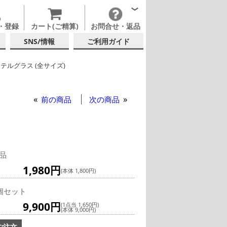
・登録
カート(ご精算)
お問合せ・返品
SNS/情報
ご利用ガイド
テルグラス (全サイズ)
ロナ パレンカ マティーニ 240ml (8oz)
テルグラス (200ml以上)
前の商品
次の商品
品
1,980円
(本体 1,800円)
個セット
9,900円
(1点当 1,650円)
(本体 9,000円)