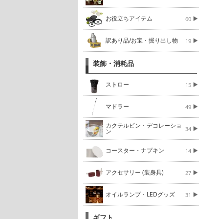
お役立ちアイテム
60
訳あり品/お宝・掘り出し物
19
装飾・消耗品
ストロー
15
マドラー
49
カクテルピン・デコレーショ
34
ン
コースター・ナプキン
14
アクセサリー (装身具)
27
オイルランプ・LEDグッズ
31
ギフト