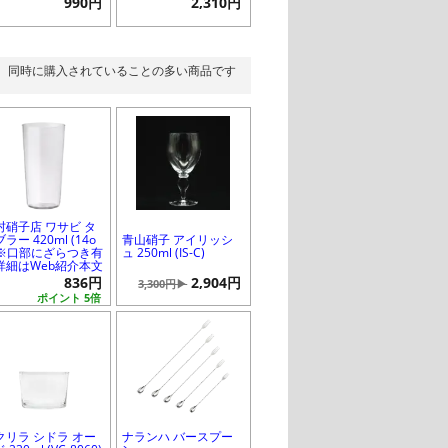
990円
2,310円
同時に購入されていることの多い商品です
村硝子店 ワサビ タ
ラー 420ml (14o
青山硝子 アイリッシ
) ※口部にざらつき有
ュ 250ml (IS-C)
詳細はWeb紹介本文
836円
2,904円
3,300円▶
ポイント 5倍
クリラ シドラ オー
ナランハ バースプー