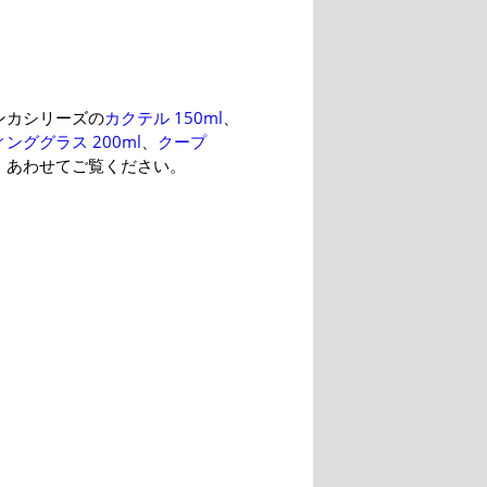
ンカシリーズの
カクテル 150ml
、
ンググラス 200ml
、
クープ
、あわせてご覧ください。