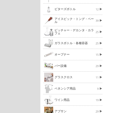
ビターズボトル
12
アイスピック・トング・ペー
39
ル
ピッチャー・デカンタ・カラ
25
フェ
ガラスボトル・各種容器
25
オープナー
15
バー設備
29
グラスクロス
11
ベネンシア用品
9
ワイン用品
19
アブサン
29