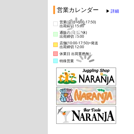
営業カレンダー
詳細
営業(店舗14:00-17:50)
出荷締切 15:00
通販のみ(店舗休)
出荷締切 15:00
店舗(10:00-17:50)+発送
出荷締切 12:00
休業日 出荷業務無し
特殊営業