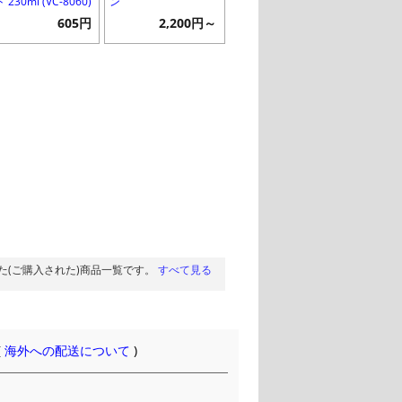
 230ml (VC-8060)
ン
605円
2,200円～
た(ご購入された)商品一覧です。
すべて見る
(
海外への配送について
)