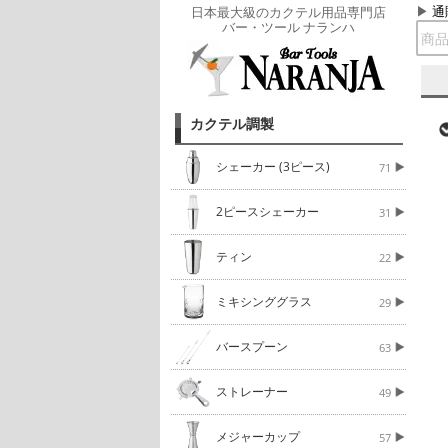
通
日本最大級のカクテル用品専門店
バー・ツール ナランハ
カクテル調製
シェーカー (3ピース)
71
2ピースシェーカー
31
ティン
22
ミキシンググラス
29
バースプーン
63
ストレーナー
49
メジャーカップ
57