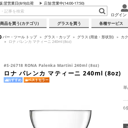
販:翌営業日(8/9)出荷
店舗
:営業中(14:00-17:50)
ログイン
商品を買う(カテゴリ)
グラスを買う
各種サービス
バー・ツール
トップ
グラス・カップ
グラス (用途・形状別)
カク
ロナ パレンカ マティーニ 240ml (8oz)
バー・ツール
トップ
グラス・カップ
グラス (ブランド別)
ロナ
バー・ツール
トップ
グラス・カップ
グラス (用途・形状別)
カク
ロナ パレンカ マティーニ 240ml (8oz)
#S-26718 RONA Palenka Martini 240ml (8oz)
ロナ パレンカ マティーニ 240ml (8oz)
おすすめ
ベストセラー
単
6