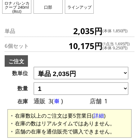
ロナ パレンカ
クープ 240ml
口部
ラインアップ
(8oz)
2,035円
単品
(本体 1,850円)
10,175円
(1点当 1,695円)
6個セット
(本体 9,250円)
ご注文
数単位
数量
通販
3(
※
)
店舗
1
在庫
在庫数以上のご注文は要5営業日(
詳細
)
在庫の数はリアルタイムではありません。
店舗の在庫を通信販売で購入できません。