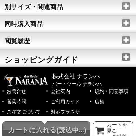
別サイズ・関連商品
同時購入商品
閲覧履歴
ショッピングガイド
株式会社 ナランハ
バー・ツール ナランハ
お問合せ
会社案内
規約・同意事項
営業時間
ご利用ガイド
店舗
ご注文について
対応ブラウザ
©1999-2026 NARANJA Inc. All Rights Reserved.
カートを
カートに入れる
(読込中...)
見る