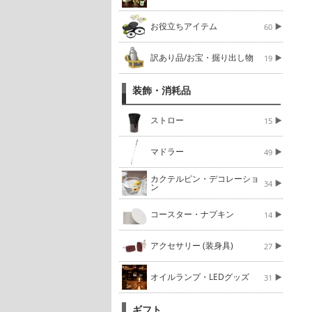
お役立ちアイテム
60
訳あり品/お宝・掘り出し物
19
装飾・消耗品
ストロー
15
マドラー
49
カクテルピン・デコレーショ
34
ン
コースター・ナプキン
14
アクセサリー (装身具)
27
オイルランプ・LEDグッズ
31
ギフト