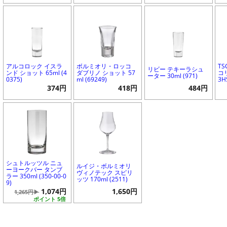
アルコロック イスラ
ボルミオリ・ロッコ
T
リビー テキーラシュ
ンド ショット 65ml (4
ダブリノ ショット 57
コリ
ーター 30ml (971)
0375)
ml (69249)
3H
374円
418円
484円
シュトルッツル ニュ
ルイジ・ボルミオリ
ーヨークバー タンブ
ヴィノテック スピリ
ラー 350ml (350-00-0
ッツ 170ml (2511)
9)
1,074円
1,650円
1,265円▶
ポイント 5倍