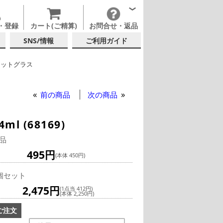
・登録
カート(ご精算)
お問合せ・返品
SNS/情報
ご利用ガイド
ョットグラス
ミオリ・ロッコ
前の商品
次の商品
 (68169)
品
495円
(本体 450円)
個セット
2,475円
(1点当 412円)
(本体 2,250円)
ご注文