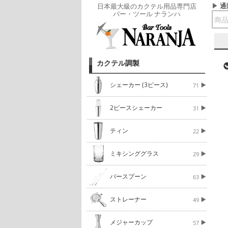
通
日本最大級のカクテル用品専門店
バー・ツール ナランハ
カクテル調製
シェーカー (3ピース)
71
2ピースシェーカー
31
ティン
22
ミキシンググラス
29
バースプーン
63
ストレーナー
49
メジャーカップ
57