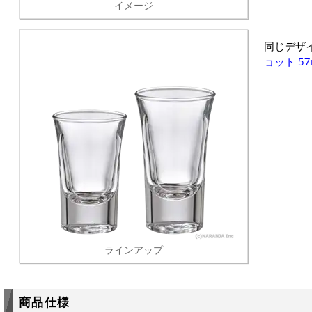
イメージ
同じデザ
ョット 57
ラインアップ
商品仕様