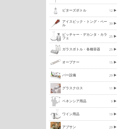
ビターズボトル
12
アイスピック・トング・ペー
39
ル
ピッチャー・デカンタ・カラ
25
フェ
ガラスボトル・各種容器
25
オープナー
15
バー設備
29
グラスクロス
11
ベネンシア用品
9
ワイン用品
19
アブサン
29