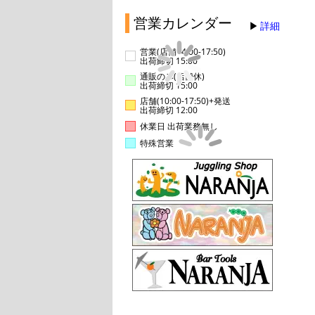
営業カレンダー
詳細
営業(店舗14:00-17:50)
出荷締切 15:00
通販のみ(店舗休)
出荷締切 15:00
店舗(10:00-17:50)+発送
出荷締切 12:00
休業日 出荷業務無し
特殊営業