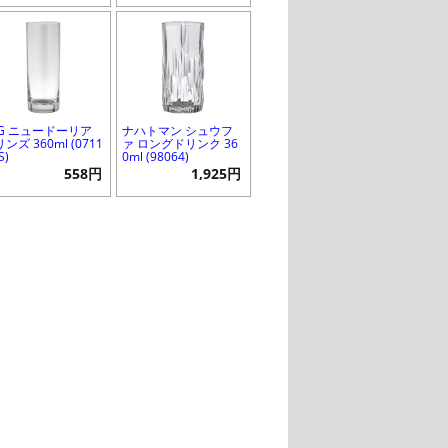
SG ニュードーリア
ナハトマン シュウフ
ンズ 360ml (0711
ァ ロングドリンク 36
S)
0ml (98064)
558円
1,925円