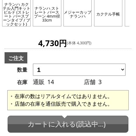
ナランハ カク
テル入門キット
ナランハ スト
ビルド (ストレ
レート バース
メジャーカップ
カクテル手帳
ート バースプ
プーン 4mm径
ナランハ
ーンタイプ / ブ
33cm
ックセット)
4,730円
(本体 4,300円)
ご注文
数量
通販
14
店舗
3
在庫
在庫の数はリアルタイムではありません。
店舗の在庫を通信販売で購入できません。
カートに入れる
(読込中...)