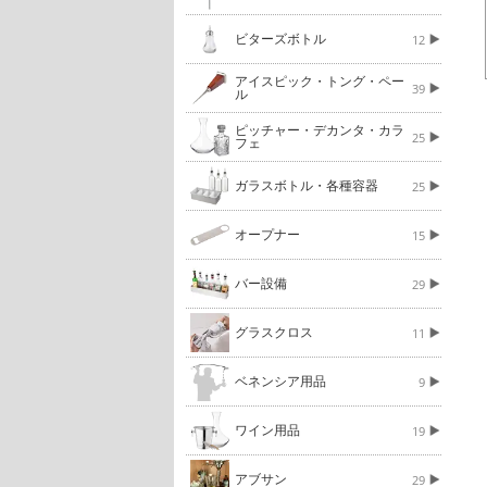
ビターズボトル
12
アイスピック・トング・ペー
39
ル
ピッチャー・デカンタ・カラ
25
フェ
ガラスボトル・各種容器
25
オープナー
15
バー設備
29
グラスクロス
11
ベネンシア用品
9
ワイン用品
19
アブサン
29