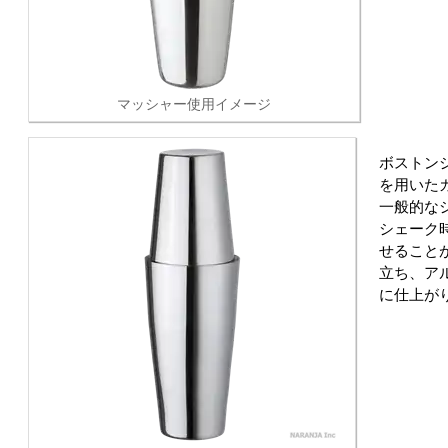
マッシャー使用イメージ
ボストン
を用いた
一般的な
シェーク
せること
立ち、ア
に仕上が