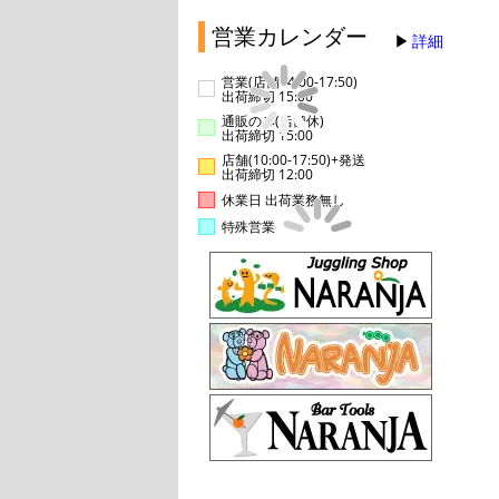
営業カレンダー
詳細
営業(店舗14:00-17:50)
出荷締切 15:00
通販のみ(店舗休)
出荷締切 15:00
店舗(10:00-17:50)+発送
出荷締切 12:00
休業日 出荷業務無し
特殊営業