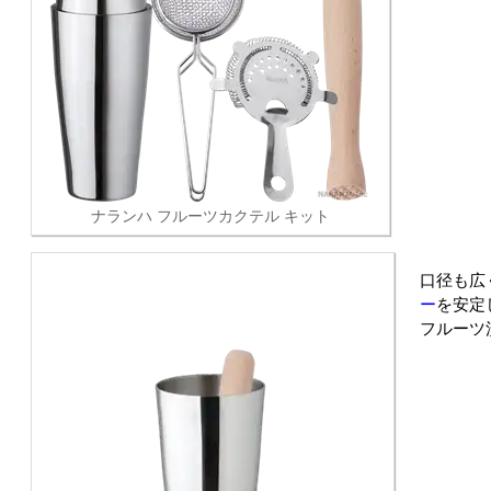
ナランハ フルーツカクテル キット
口径も広
ー
を安定
フルーツ