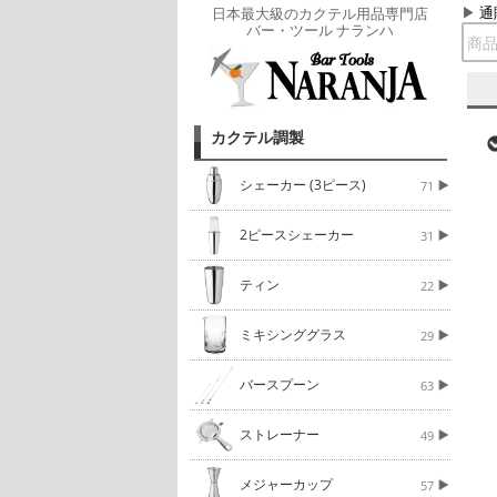
通
日本最大級のカクテル用品専門店
バー・ツール ナランハ
カクテル調製
シェーカー (3ピース)
71
2ピースシェーカー
31
ティン
22
ミキシンググラス
29
バースプーン
63
ストレーナー
49
メジャーカップ
57