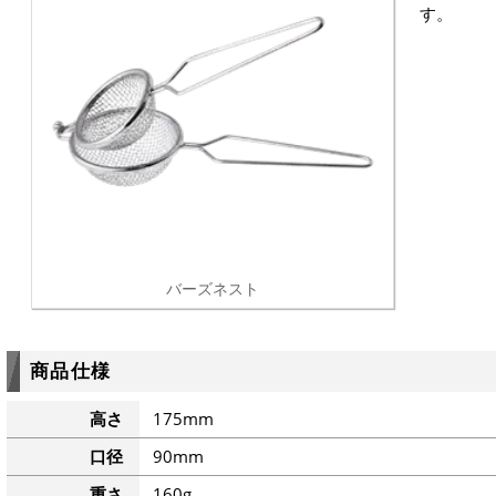
す。
バーズネスト
商品仕様
高さ
175mm
口径
90mm
重さ
160g