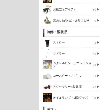
お役立ちアイテム
60
訳あり品/お宝・掘り出し物
19
装飾・消耗品
ストロー
15
マドラー
49
カクテルピン・デコレーショ
34
ン
コースター・ナプキン
14
アクセサリー (装身具)
27
オイルランプ・LEDグッズ
31
ギフト