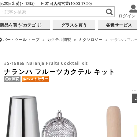
販:本日出荷(～12時)
本日店舗営業(10:00-17:50)
ログイン
商品を買う(カテゴリ)
グラスを買う
各種サービス
バー・ツール
トップ
カクテル調製
ミクソロジー
ナランハ フル
バー・ツール
トップ
カクテル調製
2ピースシェーカー
ナランハ
#S-15855 Naranja Fruits Cocktail Kit
ナランハ フルーツカクテル キット
在庫切
ベストセラー