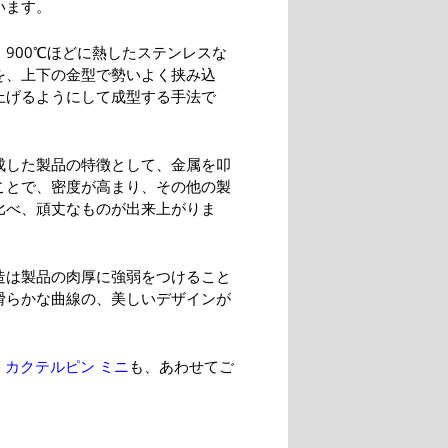
います。
、900℃ほどに熱したステンレスな
を、上下の金型で勢いよく挟み込
上げるようにして成型する手法で
成した製品の特徴として、金属を叩
ことで、密度が高まり、その他の製
比べ、頑丈なものが出来上がりま
造は製品の肉厚に強弱をつけること
滑らかな曲線の、美しいデザインが
 カクテルピン ミニ
も、あわせてご