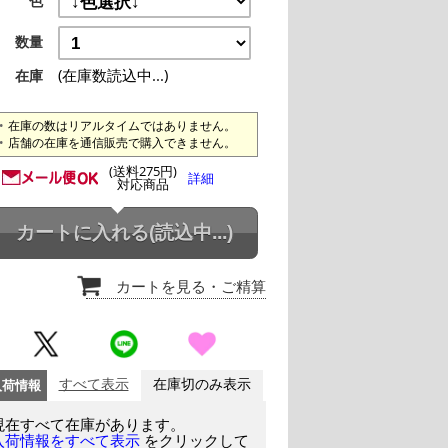
色
数量
(在庫数読込中...)
在庫
在庫の数はリアルタイムではありません。
店舗の在庫を通信販売で購入できません。
(送料275円)
詳細
対応商品
カートに入れる
(読込中...)
カートを見る
・ご精算
入荷情報
すべて表示
在庫切のみ表示
現在すべて在庫があります。
をクリックして
入荷情報をすべて表示