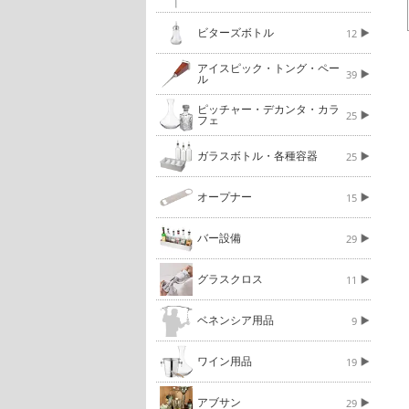
ビターズボトル
12
アイスピック・トング・ペー
39
ル
ピッチャー・デカンタ・カラ
25
フェ
ガラスボトル・各種容器
25
オープナー
15
バー設備
29
グラスクロス
11
ベネンシア用品
9
ワイン用品
19
アブサン
29