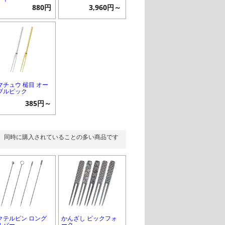
880円
3,960円～
マチュウ 槌目 オー
ブルピック
385円～
同時に購入されていることの多い商品です
クテルピン ロング
かんざし ピックフォ
ルバー
ーク