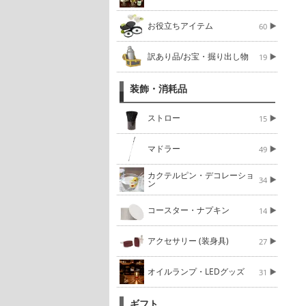
お役立ちアイテム
60
訳あり品/お宝・掘り出し物
19
装飾・消耗品
ストロー
15
マドラー
49
カクテルピン・デコレーショ
34
ン
コースター・ナプキン
14
アクセサリー (装身具)
27
オイルランプ・LEDグッズ
31
ギフト