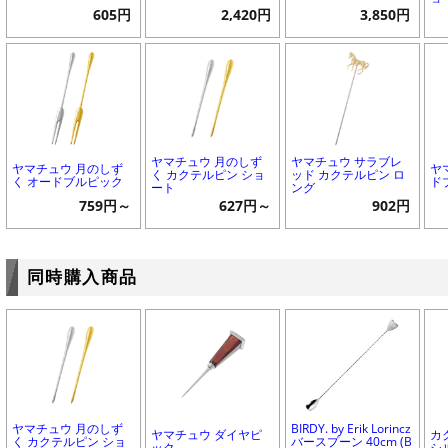
605円
2,420円
3,850円
ヤマチュウ 月のしず
ヤマチュウ サラブレ
ヤマチュウ 月のしず
ヤ
く カクテルピン ショ
ッド カクテルピン ロ
く オードブルピック
ド
ート
ング
759円～
627円～
902円
同時購入商品
ヤマチュウ 月のしず
BIRDY. by Erik Lorincz
ヤマチュウ ダイヤピ
カ
く カクテルピン ショ
バースプーン 40cm (B
ック
シ