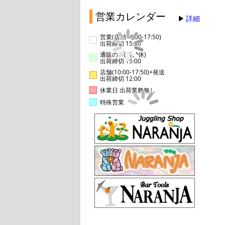
営業カレンダー
詳細
営業(店舗14:00-17:50)
出荷締切 15:00
通販のみ(店舗休)
出荷締切 15:00
店舗(10:00-17:50)+発送
出荷締切 12:00
休業日 出荷業務無し
特殊営業