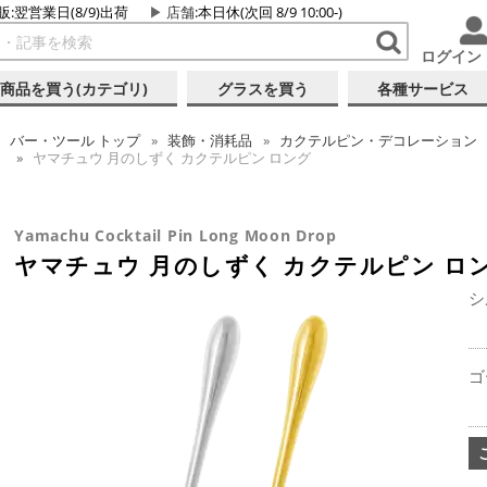
販:翌営業日(8/9)出荷
店舗
:本日休(次回 8/9 10:00-)
ログイン
商品を買う(カテゴリ)
グラスを買う
各種サービス
バー・ツール
トップ
装飾・消耗品
カクテルピン・デコレーション
ヤマチュウ 月のしずく カクテルピン ロング
Yamachu Cocktail Pin Long Moon Drop
ヤマチュウ 月のしずく カクテルピン ロ
シ
ゴ