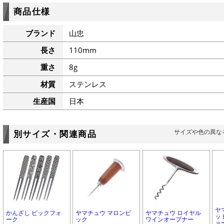
商品仕様
ブランド
山忠
長さ
110mm
重さ
8g
材質
ステンレス
生産国
日本
サイズや色の異な
別サイズ・関連商品
ヤ
かんざし ピックフォ
ヤマチュウ マロンピ
ヤマチュウ ロイヤル
ッ
ーク
ック
ワインオープナー
ョ