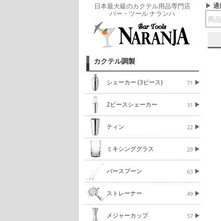
通
日本最大級のカクテル用品専門店
バー・ツール ナランハ
カクテル調製
シェーカー (3ピース)
71
2ピースシェーカー
31
ティン
22
ミキシンググラス
29
バースプーン
63
ストレーナー
49
メジャーカップ
57