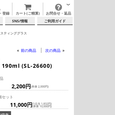
・登録
カート(ご精算)
お問合せ・返品
SNS/情報
ご利用ガイド
イスティンググラス
イスキー
他ブランド
前の商品
次の商品
)
l (SL-26600)
品
2,200円
(本体 2,000円)
個セット
11,000円
(1点当 1,832円)
(本体 10,000円)