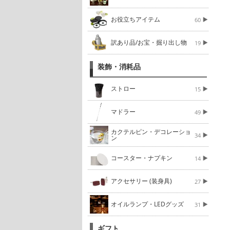
お役立ちアイテム
60
訳あり品/お宝・掘り出し物
19
装飾・消耗品
ストロー
15
マドラー
49
カクテルピン・デコレーショ
34
ン
コースター・ナプキン
14
アクセサリー (装身具)
27
オイルランプ・LEDグッズ
31
ギフト