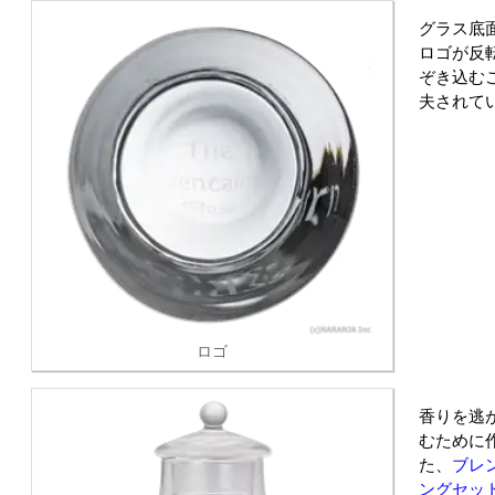
グラス底面に
ロゴが反
ぞき込む
夫されて
ロゴ
香りを逃
むために
た、
ブレ
ングセッ