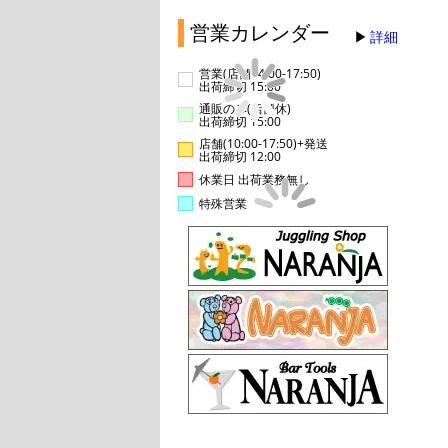
営業カレンダー
詳細
営業(店舗14:00-17:50)
出荷締切 15:00
通販のみ(店舗休)
出荷締切 15:00
店舗(10:00-17:50)+発送
出荷締切 12:00
休業日 出荷業務無し
特殊営業