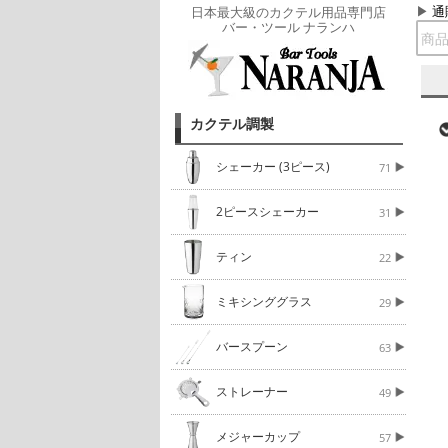
通
日本最大級のカクテル用品専門店
バー・ツール ナランハ
カクテル調製
シェーカー (3ピース)
71
2ピースシェーカー
31
ティン
22
ミキシンググラス
29
バースプーン
63
ストレーナー
49
メジャーカップ
57