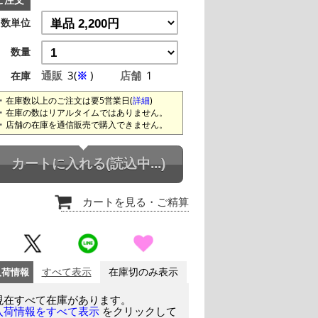
ご注文
数単位
数量
通販
3(
※
)
店舗
1
在庫
在庫数以上のご注文は要5営業日(
詳細
)
在庫の数はリアルタイムではありません。
店舗の在庫を通信販売で購入できません。
カートに入れる
(読込中...)
カートを見る
・ご精算
入荷情報
すべて表示
在庫切のみ表示
現在すべて在庫があります。
をクリックして
入荷情報をすべて表示