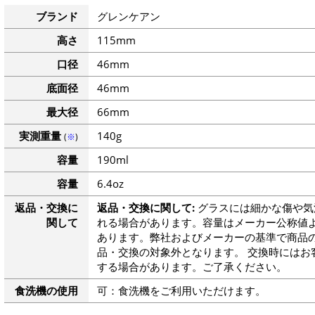
ブランド
グレンケアン
高さ
115mm
口径
46mm
底面径
46mm
最大径
66mm
実測重量
140g
(
※
)
容量
190ml
容量
6.4oz
返品・交換に
返品・交換に関して:
グラスには細かな傷や気
関して
れる場合があります。容量はメーカー公称値よ
あります。弊社およびメーカーの基準で商品
品・交換の対象外となります。 交換時にはお
する場合があります。ご了承ください。
食洗機の使用
可：食洗機をご利用いただけます。