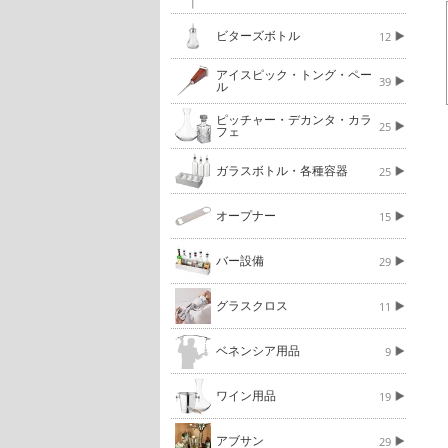
ビターズボトル
12
アイスピック・トング・ペー
39
ル
ピッチャー・デカンタ・カラ
25
フェ
ガラスボトル・各種容器
25
オープナー
15
バー設備
29
グラスクロス
11
ベネンシア用品
9
ワイン用品
19
アブサン
29