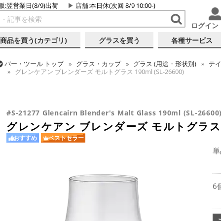
販:翌営業日(8/9)出荷
店舗
:本日休(次回 8/9 10:00-)
ログイン
商品を買う(カテゴリ)
グラスを買う
各種サービス
バー・ツール
トップ
グラス・カップ
グラス (用途・形状別)
テ
グレンケアン ブレンダーズ モルトグラス 190ml (SL-26600)
バー・ツール
トップ
グラス・カップ
グラス (用途・形状別)
ウ
バー・ツール
トップ
グラス・カップ
グラス (ブランド別)
その
グレンケアン ブレンダーズ モルトグラス 190ml (SL-26600)
グレンケアン ブレンダーズ モルトグラス 190ml (SL-26600)
#S-21277 Glencairn Blender's Malt Glass 190ml (SL-26600
グレンケアン ブレンダーズ モルトグラス 190m
おすすめ
ベストセラー
単
6