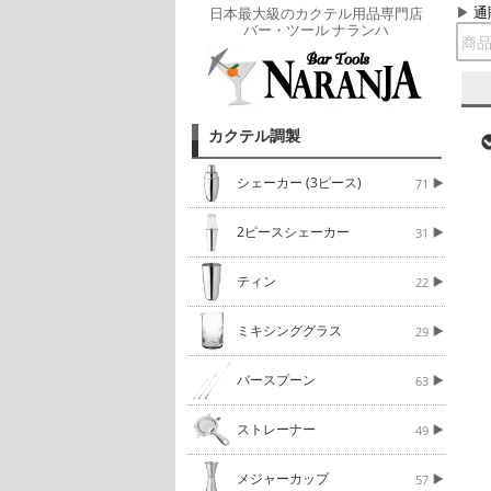
通
日本最大級のカクテル用品専門店
バー・ツール ナランハ
カクテル調製
シェーカー (3ピース)
71
2ピースシェーカー
31
ティン
22
ミキシンググラス
29
バースプーン
63
ストレーナー
49
メジャーカップ
57