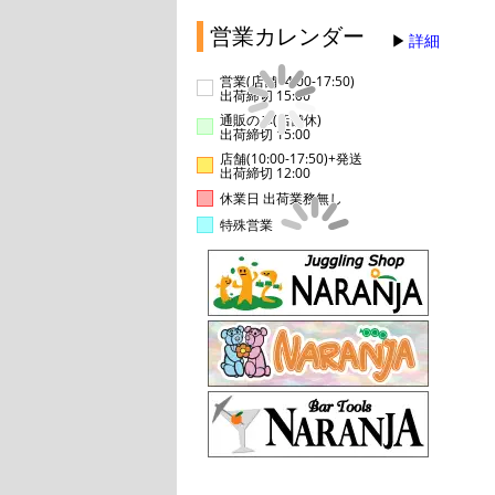
営業カレンダー
詳細
営業(店舗14:00-17:50)
出荷締切 15:00
通販のみ(店舗休)
出荷締切 15:00
店舗(10:00-17:50)+発送
出荷締切 12:00
休業日 出荷業務無し
特殊営業