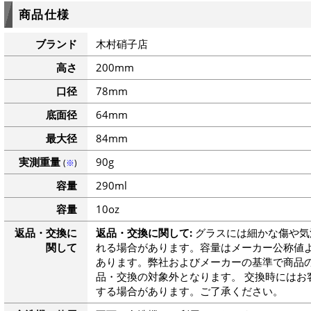
商品仕様
ブランド
木村硝子店
高さ
200mm
口径
78mm
底面径
64mm
最大径
84mm
実測重量
90g
(
※
)
容量
290ml
容量
10oz
返品・交換に
返品・交換に関して:
グラスには細かな傷や気
関して
れる場合があります。容量はメーカー公称値よ
あります。弊社およびメーカーの基準で商品
品・交換の対象外となります。 交換時にはお
する場合があります。ご了承ください。