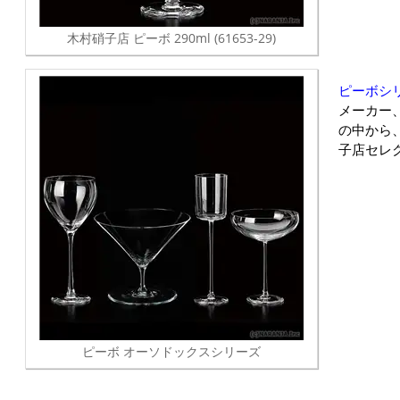
木村硝子店 ピーボ 290ml (61653-29)
ピーボシ
メーカー
の中から
子店セレ
ピーボ オーソドックスシリーズ