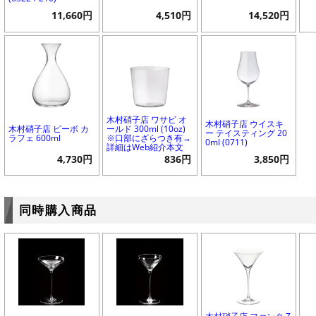
11,660円
4,510円
14,520円
木村硝子店 ワサビ オ
木村硝子店 ウイスキ
木村硝子店 ピーボ カ
ールド 300ml (10oz)
ー テイスティング 20
ラフェ 600ml
※口部にざらつき有→
0ml (0711)
詳細はWeb紹介本文
4,730円
836円
3,850円
同時購入商品