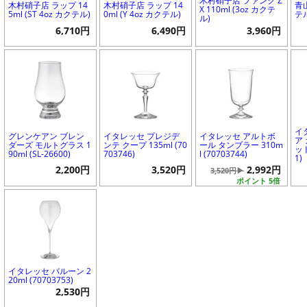
木村硝子店 ファンク Z
木村硝子店 ラップ 14
木村硝子店 ラップ 14
青
X 110ml (3oz カクテ
5ml (ST 4oz カクテル)
0ml (Y 4oz カクテル)
テル
ル)
6,710円
6,490円
3,960円
イ
グレンケアン ブレン
イタレッセ プレジデ
イタレッセ アルトボ
ア
ダーズ モルトグラス 1
ンテ クープ 135ml (70
ール タンブラー 310m
ッド
90ml (SL-26600)
703746)
l (70703744)
1)
2,200円
3,520円
2,992円
3,520円▶
ポイント 5倍
イタレッセ バルーン 2
20ml (70703753)
2,530円