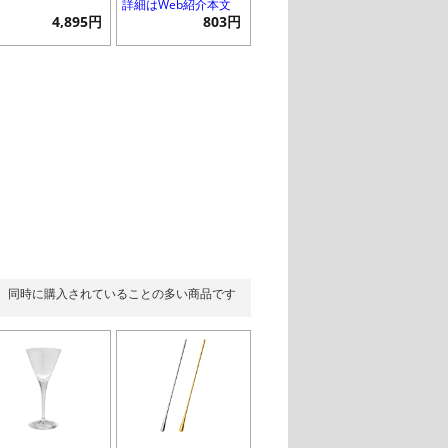
詳細はWeb紹介本文
4,895円
803円
同時に購入されていることの多い商品です