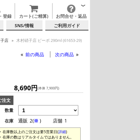
・登録
カート(ご精算)
お問合せ・返品
SNS/情報
ご利用ガイド
硝子店
木村硝子店 ピーボ 290ml (61653-29)
イングラス
前の商品
次の商品
8,690円
(本体 7,900円)
ご注文
数量
通販
2(
※
)
店舗
1
在庫
在庫数以上のご注文は要5営業日(
詳細
)
在庫の数はリアルタイムではありません。