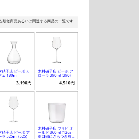
る類似商品あるいは関連する商品の一覧です
村硝子店 ピーボ カ
木村硝子店 ピーボ ア
ェ 180ml
ローラ 390ml (390)
3,190円
4,510円
木村硝子店 ワサビ オ
村硝子店 ピーボ ア
ールド 360ml (12oz)
ラ 525ml (525)
※口部にざらつき有→