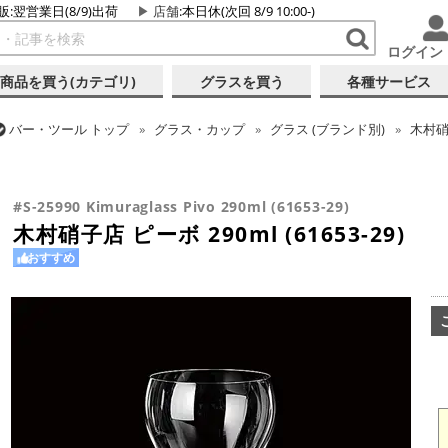
販:翌営業日(8/9)出荷
店舗
:本日休(次回 8/9 10:00-)
ログイン
商品を買う(カテゴリ)
グラスを買う
各種サービス
バー・ツール
トップ
グラス・カップ
グラス (ブランド別)
木村
バー・ツール
トップ
グラス・カップ
グラス (用途・形状別)
ワ
木村硝子店 ピーボ 290ml (61653-29)
#S-25990 Kimuraglass Pivo 290ml (61653-29)
木村硝子店 ピーボ 290ml (61653-29)
おすすめ