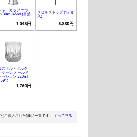
ジャーカップ ナラ
スピルストップ (12個
 30ml/45ml (目盛
入)
1,045円
5,830円
リスタル・ダルク
ンシャン オールド
ァッション 320ml
5591)
1,760円
た(ご購入された)商品一覧です。
すべて見る