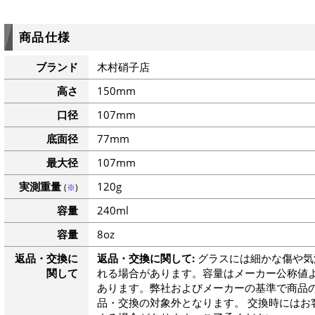
商品仕様
ブランド
木村硝子店
高さ
150mm
口径
107mm
底面径
77mm
最大径
107mm
実測重量
120g
(
※
)
容量
240ml
容量
8oz
返品・交換に
返品・交換に関して:
グラスには細かな傷や気
関して
れる場合があります。容量はメーカー公称値よ
あります。弊社およびメーカーの基準で商品
品・交換の対象外となります。 交換時にはお