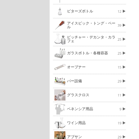
ビターズボトル
12
アイスピック・トング・ペー
39
ル
ピッチャー・デカンタ・カラ
25
フェ
ガラスボトル・各種容器
25
オープナー
15
バー設備
29
グラスクロス
11
ベネンシア用品
9
ワイン用品
19
アブサン
29