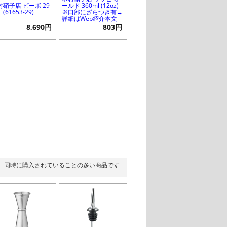
村硝子店 ピーボ 29
ールド 360ml (12oz)
l (61653-29)
※口部にざらつき有→
詳細はWeb紹介本文
8,690円
803円
同時に購入されていることの多い商品です