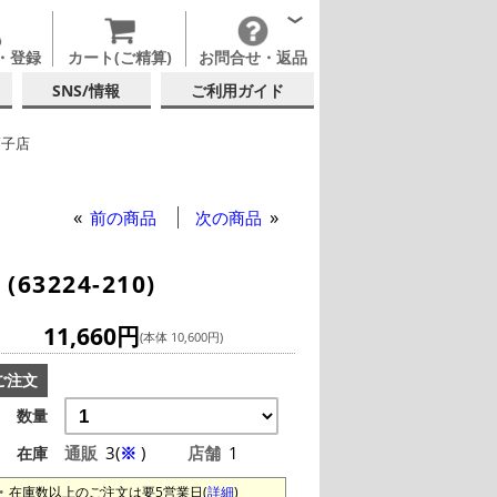
・登録
カート(ご精算)
お問合せ・返品
SNS/情報
ご利用ガイド
硝子店
ャンパングラス
テルグラス (200ml以上)
前の商品
次の商品
3224-210)
11,660円
(本体 10,600円)
ご注文
数量
通販
3(
※
)
店舗
1
在庫
在庫数以上のご注文は要5営業日(
詳細
)