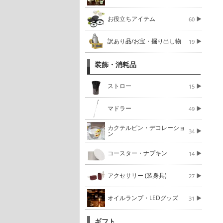
お役立ちアイテム
60
訳あり品/お宝・掘り出し物
19
装飾・消耗品
ストロー
15
マドラー
49
カクテルピン・デコレーショ
34
ン
コースター・ナプキン
14
アクセサリー (装身具)
27
オイルランプ・LEDグッズ
31
ギフト