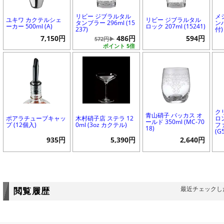
リビー ジブラルタル
メ
ユキワ カクテルシェ
リビー ジブラルタル
タンブラー 296ml (15
ンハ
ーカー 500ml (A)
ロック 207ml (15241)
237)
付)
7,150円
486円
594円
572円▶
ポイント 5倍
ク
青山硝子 バッカス オ
ポアラチューブキャッ
木村硝子店 ステラ 12
ロ
ールド 350ml (MC-70
プ (12個入)
0ml (3oz カクテル)
フ
18)
(G
935円
5,390円
2,640円
最近チェックし
閲覧履歴