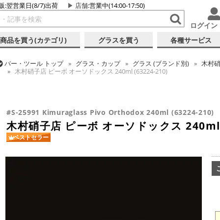
販:翌営業日(8/7)出荷
店舗
:営業中(14:00-17:50)
ログイン
商品を買う(カテゴリ)
グラスを買う
各種サービス
バー・ツール
トップ
グラス・カップ
グラス (ブランド別)
木村
木村硝子店 ピーボ オーソドックス 240ml (63224-210)
バー・ツール
トップ
グラス・カップ
グラス (用途・形状別)
シ
バー・ツール
トップ
グラス・カップ
グラス (用途・形状別)
カク
木村硝子店 ピーボ オーソドックス 240ml (63224-210)
木村硝子店 ピーボ オーソドックス 240ml (63224-210)
#S-25991 Kimuraglass Pivo Orthodox 240ml (63224-210)
木村硝子店 ピーボ オーソドックス 240ml (6
ベストセラー