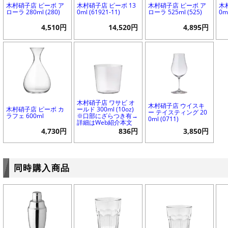
木村硝子店 ピーボ ア
木村硝子店 ピーボ 13
木村硝子店 ピーボ ア
木
ローラ 280ml (280)
0ml (61921-11)
ローラ 525ml (525)
0m
4,510円
14,520円
4,895円
木村硝子店 ワサビ オ
木村硝子店 ウイスキ
木村硝子店 ピーボ カ
ールド 300ml (10oz)
ー テイスティング 20
ラフェ 600ml
※口部にざらつき有→
0ml (0711)
詳細はWeb紹介本文
4,730円
836円
3,850円
同時購入商品