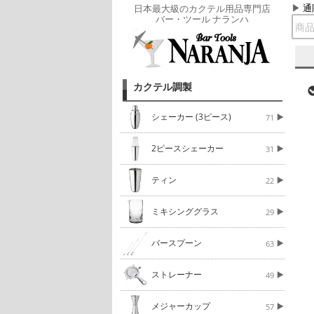
通
日本最大級のカクテル用品専門店
バー・ツール ナランハ
カクテル調製
シェーカー (3ピース)
71
2ピースシェーカー
31
ティン
22
ミキシンググラス
29
バースプーン
63
ストレーナー
49
メジャーカップ
57