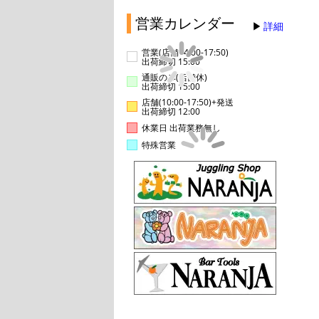
営業カレンダー
詳細
営業(店舗14:00-17:50)
出荷締切 15:00
通販のみ(店舗休)
出荷締切 15:00
店舗(10:00-17:50)+発送
出荷締切 12:00
休業日 出荷業務無し
特殊営業