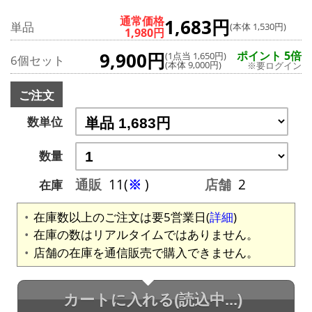
通常価格
1,683円
単品
(本体 1,530円)
1,980円
9,900円
ポイント 5倍
(1点当 1,650円)
6個セット
(本体 9,000円)
※要ログイン
ご注文
数単位
数量
通販
11(
※
)
店舗
2
在庫
在庫数以上のご注文は要5営業日(
詳細
)
在庫の数はリアルタイムではありません。
店舗の在庫を通信販売で購入できません。
カートに入れる
(読込中...)