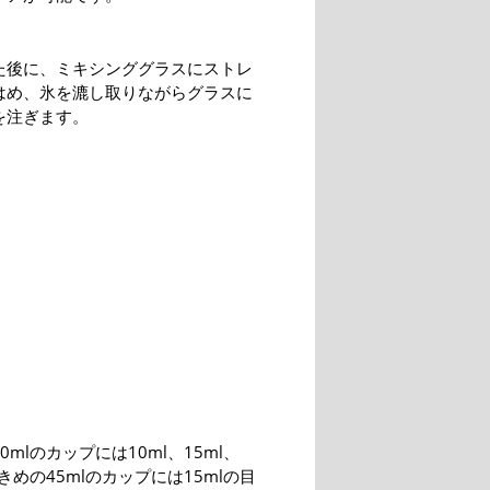
た後に、ミキシンググラスにストレ
はめ、氷を漉し取りながらグラスに
を注ぎます。
0mlのカップには10ml、15ml、
大きめの45mlのカップには15mlの目