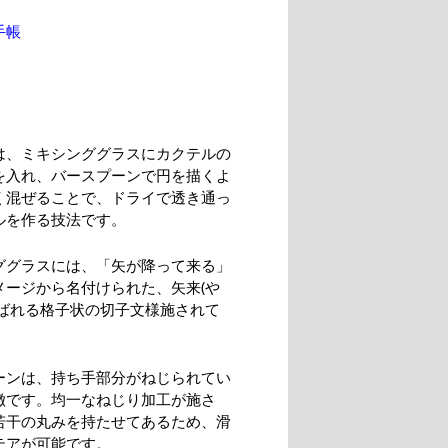
手帳
は、ミキシンググラスにカクテルの
を入れ、バースプーンで円を描くよ
く混ぜることで、ドライで透き通っ
ルを作る技法です。
ググラスには、「矢が降って来る」
メージから名付けられた、矢来(や
呼ばれる格子状の切子文様施されて
ーンは、持ち手部分がねじられてい
徴です。均一なねじり加工が施さ
若干の丸みを持たせてあるため、滑
テアが可能です。