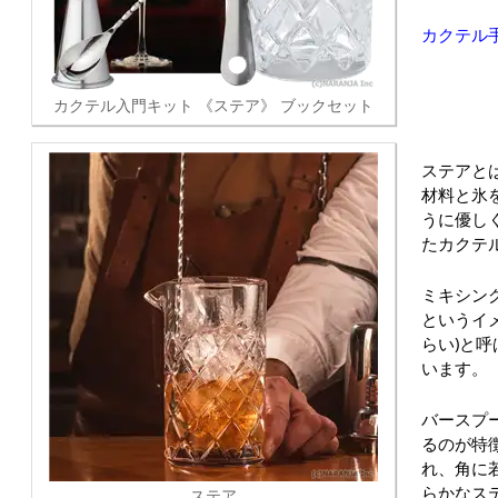
カクテル
カクテル入門キット 《ステア》 ブックセット
ステアと
材料と氷
うに優し
たカクテ
ミキシン
というイ
らい)と
います。
バースプ
るのが特
れ、角に
らかなス
ステア