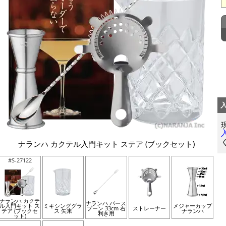
ナランハ カクテル入門キット ステア (ブックセット)
#S-27122
ナランハ カクテ
ナランハ バース
ル入門キット ス
ミキシンググラ
メジャーカップ
プーン 33cm 右
ストレーナー
テア (ブックセ
ス 矢来
ナランハ
利き用
ット)