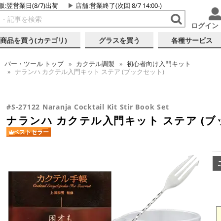
販:翌営業日(8/7)出荷
店舗
:営業終了(次回 8/7 14:00-)
ログイン
商品を買う(カテゴリ)
グラスを買う
各種サービス
バー・ツール
トップ
カクテル調製
初心者向け入門キット
ナランハ カクテル入門キット ステア (ブックセット)
#S-27122 Naranja Cocktail Kit Stir Book Set
ナランハ カクテル入門キット ステア (ブ
ベストセラー