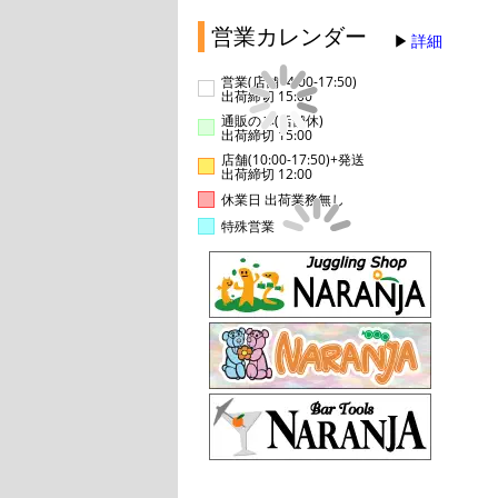
営業カレンダー
詳細
営業(店舗14:00-17:50)
出荷締切 15:00
通販のみ(店舗休)
出荷締切 15:00
店舗(10:00-17:50)+発送
出荷締切 12:00
休業日 出荷業務無し
特殊営業