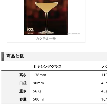
カクテル手帳
商品仕様
ミキシンググラス
メ
高さ
138mm
11
口径
90mm
43
重さ
567g
45
容量
500ml
10