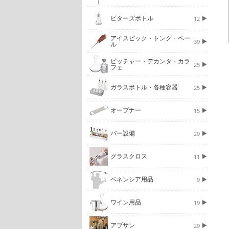
ビターズボトル
12
アイスピック・トング・ペー
39
ル
ピッチャー・デカンタ・カラ
25
フェ
ガラスボトル・各種容器
25
オープナー
15
バー設備
29
グラスクロス
11
ベネンシア用品
9
ワイン用品
19
アブサン
29