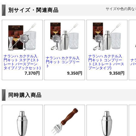
サイズや色の異な
別サイズ・関連商品
ナランハ カクテル入
ナランハ カクテル入
ナランハ カクテル入
門キット ステア (スト
門キット コンプリー
ナ
門キット コンプリー
レート バースプーン
ト (ストレート バース
バ
ト
タイプ / ブックセット)
プーンタイプ)
7,370円
9,350円
9,350円
同時購入商品