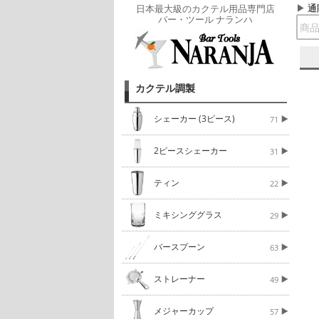
通
日本最大級のカクテル用品専門店
バー・ツール ナランハ
カクテル調製
シェーカー (3ピース)
71
2ピースシェーカー
31
ティン
22
ミキシンググラス
29
バースプーン
63
ストレーナー
49
メジャーカップ
57