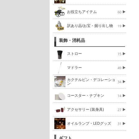
お役立ちアイテム
60
訳あり品/お宝・掘り出し物
19
装飾・消耗品
ストロー
15
マドラー
49
カクテルピン・デコレーショ
34
ン
コースター・ナプキン
14
アクセサリー (装身具)
27
オイルランプ・LEDグッズ
31
ギフト