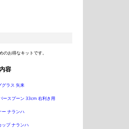
めのお得なキットです。
内容
ググラス 矢来
バースプーン 33cm 右利き用
ナー ナランハ
カップ ナランハ