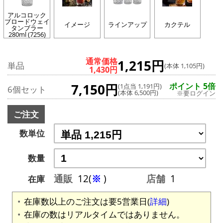
アルコロック
ブロードウェイ
イメージ
ラインアップ
カクテル
タンブラー
280ml (7256)
通常価格
1,215円
単品
(本体 1,105円)
1,430円
7,150円
ポイント 5倍
(1点当 1,191円)
6個セット
(本体 6,500円)
※要ログイン
ご注文
数単位
数量
通販
12(
※
)
店舗
1
在庫
在庫数以上のご注文は要5営業日(
詳細
)
在庫の数はリアルタイムではありません。