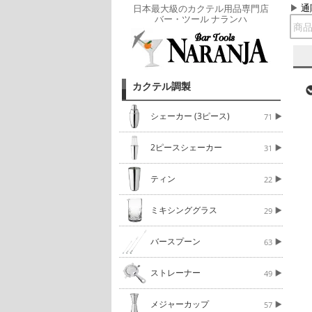
通
日本最大級のカクテル用品専門店
バー・ツール ナランハ
カクテル調製
シェーカー (3ピース)
71
2ピースシェーカー
31
ティン
22
ミキシンググラス
29
バースプーン
63
ストレーナー
49
メジャーカップ
57