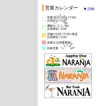
営業カレンダー
詳細
営業(店舗14:00-17:50)
出荷締切 15:00
通販のみ(店舗休)
出荷締切 15:00
店舗(10:00-17:50)+発送
出荷締切 12:00
休業日 出荷業務無し
特殊営業