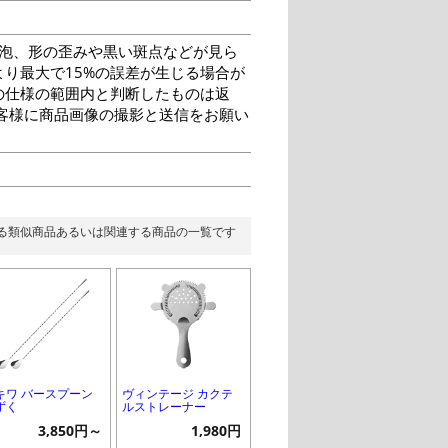
泡、形の歪みや黒い斑点などが見ら
り最大で15%の誤差が生じる場合が
の仕様の範囲内と判断したものは返
客様に商品画像の撮影と送信をお願い
る類似商品あるいは関連する商品の一覧です
キワ バースプーン
ヴィンテージ カクテ
ずく
ルストレーナー
3,850円～
1,980円