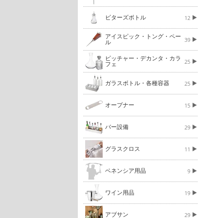
ビターズボトル
12
アイスピック・トング・ペー
39
ル
ピッチャー・デカンタ・カラ
25
フェ
ガラスボトル・各種容器
25
オープナー
15
バー設備
29
グラスクロス
11
ベネンシア用品
9
ワイン用品
19
アブサン
29