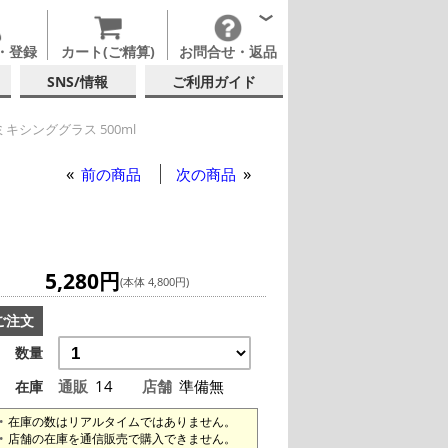
・登録
カート(ご精算)
お問合せ・返品
SNS/情報
ご利用ガイド
キシンググラス 500ml
キシンググラス 500ml
前の商品
次の商品
5,280円
(本体 4,800円)
ご注文
数量
通販
14
店舗
準備無
在庫
在庫の数はリアルタイムではありません。
店舗の在庫を通信販売で購入できません。