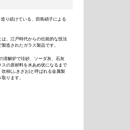
を造り続けている、田島硝子による
とは、江戸時代からの伝統的な技法
で製造されたガラス製品です。
度の溶解炉で珪砂、ソーダ灰、石灰
ラスの原材料を水あめ状になるまで
、吹棹(ふきざお)と呼ばれる金属製
き取ります。