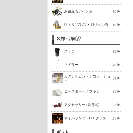
お役立ちアイテム
60
訳あり品/お宝・掘り出し物
19
装飾・消耗品
ストロー
15
マドラー
49
カクテルピン・デコレーショ
34
ン
コースター・ナプキン
14
アクセサリー (装身具)
27
オイルランプ・LEDグッズ
31
ギフト