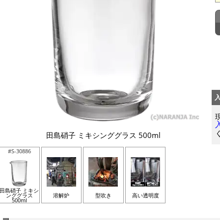
田島硝子 ミキシンググラス 500ml
#S-30886
田島硝子 ミキシ
ンググラス
溶解炉
型吹き
高い透明度
500ml