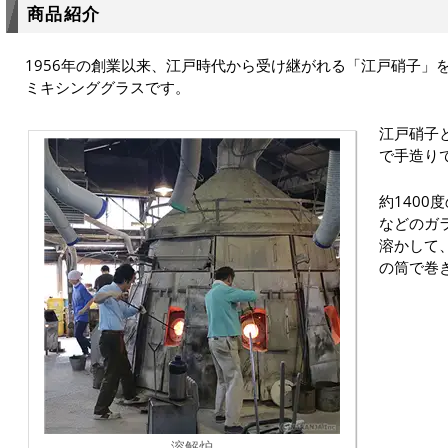
商品紹介
1956年の創業以来、江戸時代から受け継がれる「江戸硝子」
ミキシンググラスです。
江戸硝子
で手造り
約1400
などのガ
溶かして
の筒で巻
溶解炉