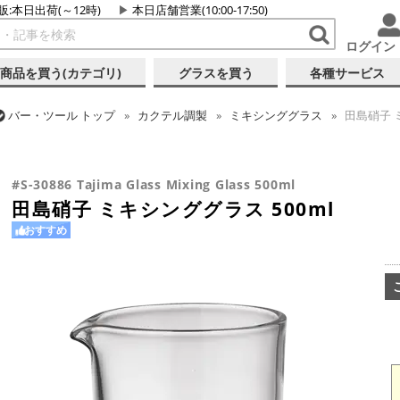
販:本日出荷(～12時)
本日店舗営業(10:00-17:50)
ログイン
商品を買う(カテゴリ)
グラスを買う
各種サービス
バー・ツール
トップ
カクテル調製
ミキシンググラス
田島硝子 ミ
バー・ツール
トップ
ギフト
ギフト向け各種アイテム
田島硝子 ミ
#S-30886 Tajima Glass Mixing Glass 500ml
田島硝子 ミキシンググラス 500ml
おすすめ