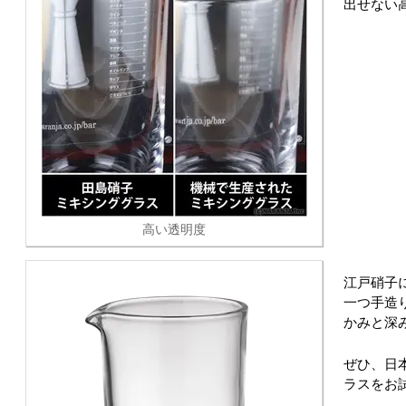
出せない
高い透明度
江戸硝子
一つ手造
かみと深
ぜひ、日
ラスをお