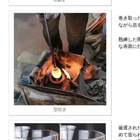
巻き取っ
ながら息
熟練した
な表面に
型吹き
厳選され
めて造ら