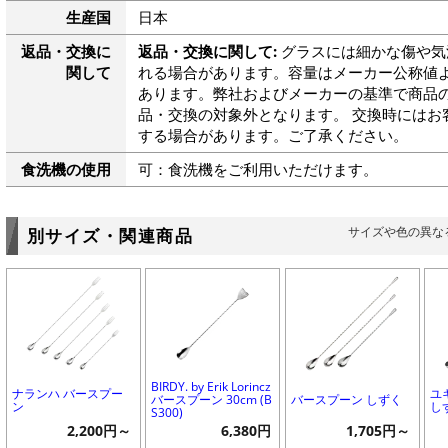
生産国
日本
返品・交換に
返品・交換に関して:
グラスには細かな傷や気
関して
れる場合があります。容量はメーカー公称値よ
あります。弊社およびメーカーの基準で商品
品・交換の対象外となります。 交換時にはお
する場合があります。ご了承ください。
食洗機の使用
可：食洗機をご利用いただけます。
サイズや色の異な
別サイズ・関連商品
BIRDY. by Erik Lorincz
ナランハ バースプー
ユ
バースプーン 30cm (B
バースプーン しずく
ン
し
S300)
2,200円～
6,380円
1,705円～