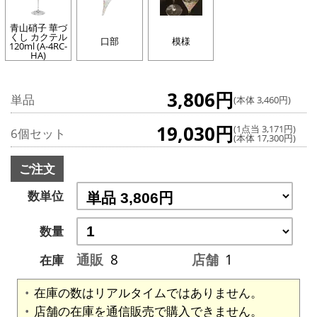
青山硝子 華づ
くし カクテル
口部
模様
120ml (A-4RC-
HA)
3,806円
単品
(本体 3,460円)
19,030円
(1点当 3,171円)
6個セット
(本体 17,300円)
ご注文
数単位
数量
通販
8
店舗
1
在庫
在庫の数はリアルタイムではありません。
店舗の在庫を通信販売で購入できません。