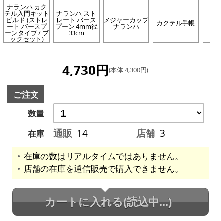
ナランハ カク
テル入門キット
ナランハ スト
ビルド (ストレ
レート バース
メジャーカップ
カクテル手帳
ート バースプ
プーン 4mm径
ナランハ
ーンタイプ / ブ
33cm
ックセット)
4,730円
(本体 4,300円)
ご注文
数量
通販
14
店舗
3
在庫
在庫の数はリアルタイムではありません。
店舗の在庫を通信販売で購入できません。
カートに入れる
(読込中...)