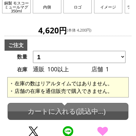
銅製 モスコー
ミュールマグ
内側
ロゴ
イメージ
ライ
350ml
4,620円
(本体 4,200円)
ご注文
数量
通販
100以上
店舗
1
在庫
在庫の数はリアルタイムではありません。
店舗の在庫を通信販売で購入できません。
カートに入れる
(読込中...)