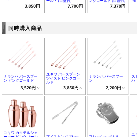
ールド (目盛付)
ンクゴールド (目盛付)
ml
3,850円
7,700円
7,370円
同時購入商品
ユキワ バースプーン
ナランハ バースプー
ナランハ バースプー
ス
ツイスト ピンクゴー
ン ピンクゴールド
ン
ハ
ルド
3,520円～
3,850円～
2,200円～
ユキワ カクテルシェ
ユ
ーカー ピンクゴール
アイストング 18cm
フレッシュ ボトル