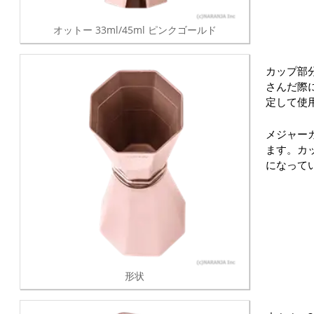
オットー 33ml/45ml ピンクゴールド
カップ部
さんだ際
定して使
メジャー
ます。カ
になって
形状