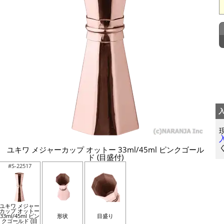
ユキワ メジャーカップ オットー 33ml/45ml ピンクゴール
ド (目盛付)
#S-22517
ユキワ メジャー
カップ オットー
33ml/45ml ピン
形状
目盛り
クゴールド (目