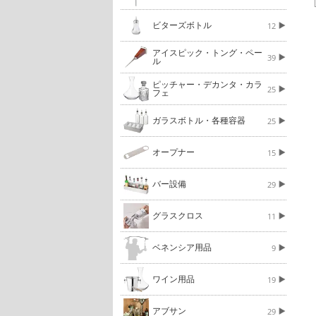
ビターズボトル
12
アイスピック・トング・ペー
39
ル
ピッチャー・デカンタ・カラ
25
フェ
ガラスボトル・各種容器
25
オープナー
15
バー設備
29
グラスクロス
11
ベネンシア用品
9
ワイン用品
19
アブサン
29