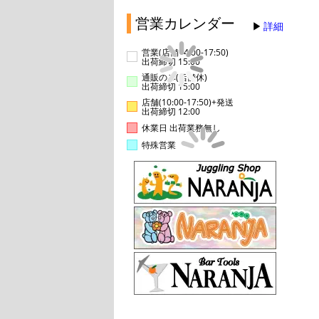
営業カレンダー
詳細
営業(店舗14:00-17:50)
出荷締切 15:00
通販のみ(店舗休)
出荷締切 15:00
店舗(10:00-17:50)+発送
出荷締切 12:00
休業日 出荷業務無し
特殊営業