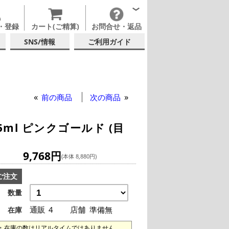
・登録
カート(ご精算)
お問合せ・返品
SNS/情報
ご利用ガイド
前の商品
次の商品
5ml ピンクゴールド (目
9,768円
(本体 8,880円)
ご注文
数量
通販
4
店舗
準備無
在庫
在庫の数はリアルタイムではありません。