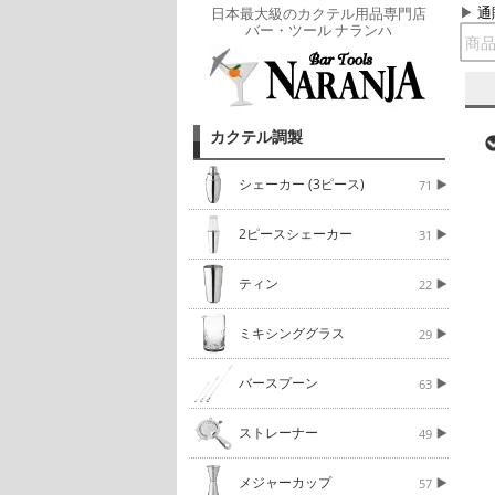
通
日本最大級のカクテル用品専門店
バー・ツール ナランハ
カクテル調製
シェーカー (3ピース)
71
2ピースシェーカー
31
ティン
22
ミキシンググラス
29
バースプーン
63
ストレーナー
49
メジャーカップ
57