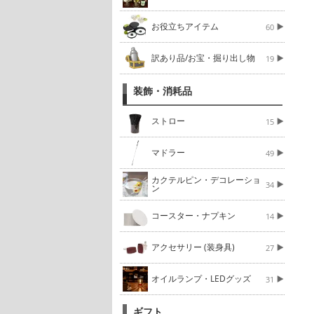
お役立ちアイテム
60
訳あり品/お宝・掘り出し物
19
装飾・消耗品
ストロー
15
マドラー
49
カクテルピン・デコレーショ
34
ン
コースター・ナプキン
14
アクセサリー (装身具)
27
オイルランプ・LEDグッズ
31
ギフト