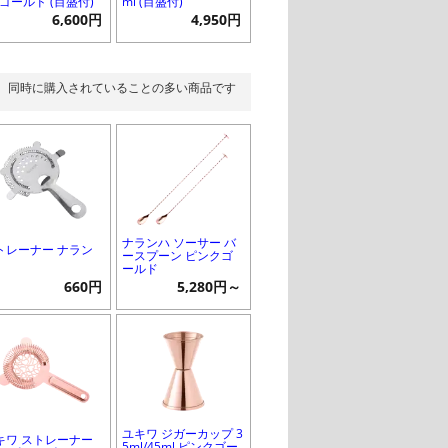
 ゴールド (目盛付)
ml (目盛付)
6,600円
4,950円
同時に購入されていることの多い商品です
ナランハ ソーサー バ
トレーナー ナラン
ースプーン ピンクゴ
ールド
660円
5,280円～
ユキワ ジガーカップ 3
キワ ストレーナー
5ml/45ml ピンクゴー