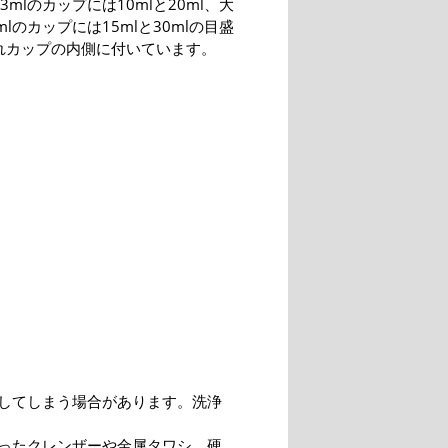
3mlのカップには10mlと20ml、大
mlのカップには15mlと30mlの目盛
れカップの内側に付いています。
してしまう場合があります。洗浄
ったクレンザーや金属タワシ、硬