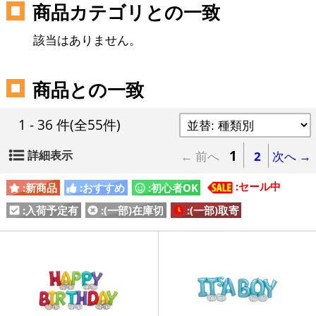
商品カテゴリとの一致
該当はありません。
商品との一致
1 - 36 件
(全55件)
1
詳細表示
← 前へ
2
次へ →
:セール中
:新商品
:おすすめ
:初心者OK
:入荷予定有
:(一部)在庫切
:(一部)取寄