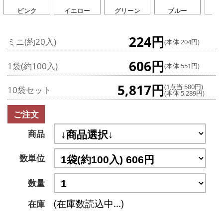
ピンク
イエロー
グリーン
ブルー
ラ
224円
ミニ(約20入)
(本体 204円)
606円
1袋(約100入)
(本体 551円)
5,817円
(1点当 580円)
10袋セット
(本体 5,289円)
ご注文
商品
数単位
数量
(在庫数読込中...)
在庫