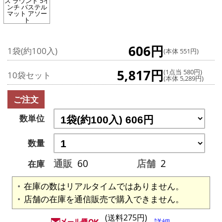
ス ラウンド 5イ
ンチ パステル
マット アソー
ト
606円
1袋(約100入)
(本体 551円)
5,817円
(1点当 580円)
10袋セット
(本体 5,289円)
ご注文
数単位
数量
通販
60
店舗
2
在庫
在庫の数はリアルタイムではありません。
店舗の在庫を通信販売で購入できません。
(送料275円)
詳細