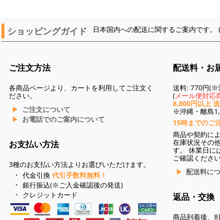
ショッピングガイド
日本国内への配送に関するご案内です。 
ご注文方法
配送料・お
各商品ページより、カートを利用してご注文く
送料: 770円
ださい。
(
メール便対応商
8,800円以上 
ご注文について
※沖縄・離島1,3
お電話でのご案内について
15時までのご
商品や契約に
在庫状況その
お支払い方法
す。 休業日に
ご確認くださ
3種のお支払い方法よりお選びいただけます。
配送料に
代金引換
代引手数料無料！
銀行振込(※ご入金確認後の発送)
クレジットカード
返品・交換
商品到着後、8