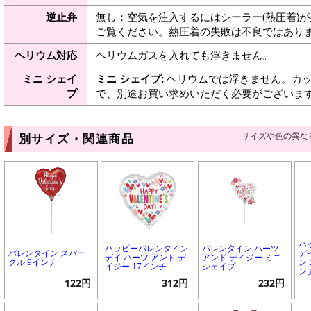
逆止弁
無し：空気を注入するにはシーラー(熱圧着)
ご覧ください。熱圧着の失敗は不良ではありま
ヘリウム対応
ヘリウムガスを入れても浮きません。
ミニ シェイ
ミニ シェイプ:
ヘリウムでは浮きません。カッ
プ
で、別途お買い求めいただく必要がございま
サイズや色の異な
別サイズ・関連商品
ハ
ハッピーバレンタイン
バレンタイン ハーツ
バレンタイン スパー
デ
デイ ハーツ アンド デ
アンド デイジー ミニ
クル 9インチ
ン
イジー 17インチ
シェイプ
ン
122円
312円
232円