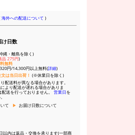
(
海外への配送について
)
届け日数
(※沖縄・離島を除く)
品 275円
)
送料無料
20円/14,300円以上無料(
詳細
)
注文は当日出荷！
(※休業日を除く)
より配送料が異なる場合があります。
他により配送が遅れる場合がありま
は配送を行っておりません。
営業日
を
い。
ついて
お届け日数について
日以内は返品・交換を承ります(一部商