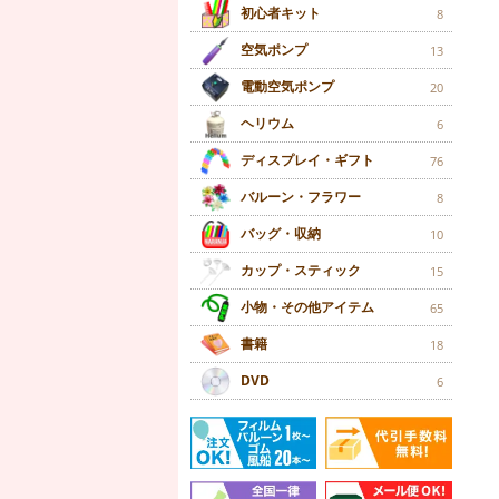
初心者キット
8
空気ポンプ
13
電動空気ポンプ
20
ヘリウム
6
ディスプレイ・ギフト
76
バルーン・フラワー
8
バッグ・収納
10
カップ・スティック
15
小物・その他アイテム
65
書籍
18
DVD
6