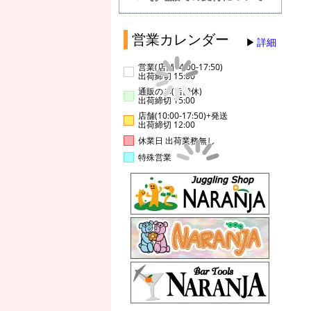
営業カレンダー
詳細
営業(店舗14:00-17:50)
出荷締切 15:00
通販のみ(店舗休)
出荷締切 15:00
店舗(10:00-17:50)+発送
出荷締切 12:00
休業日 出荷業務無し
特殊営業