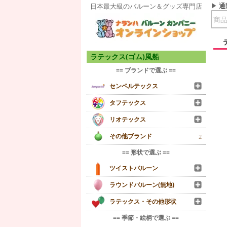
通
日本最大級のバルーン＆グッズ専門店
ラテックス(ゴム)風船
== ブランドで選ぶ ==
センペルテックス
タフテックス
リオテックス
その他ブランド
2
== 形状で選ぶ ==
ツイストバルーン
ラウンドバルーン(無地)
ラテックス・その他形状
== 季節・絵柄で選ぶ ==