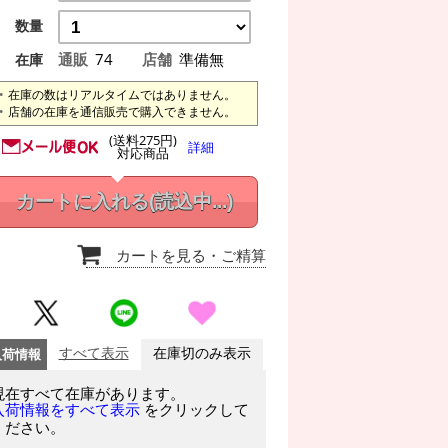
数量
通販
74
店舗
準備無
在庫
在庫の数はリアルタイムではありません。
店舗の在庫を通信販売で購入できません。
(送料275円)
詳細
対応商品
カートに入れる
(読込中...)
カートを見る
・ご精算
入荷情報
すべて表示
在庫切のみ表示
現在すべて在庫があります。
をクリックして
入荷情報をすべて表示
ください。