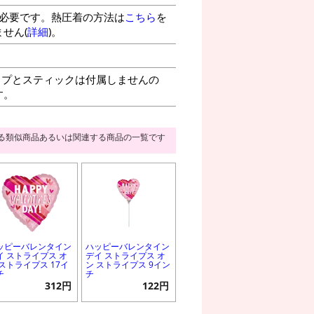
が必要です。熱圧着の方法は
こちら
を
せん(
詳細
)。
プとスティックは付属しませんの
す。
る類似商品あるいは関連する商品の一覧です
ッピーバレンタイン
ハッピーバレンタイン
イ ストライプス オ
デイ ストライプス オ
 ストライプス 17イ
ン ストライプス 9イン
チ
チ
312円
122円