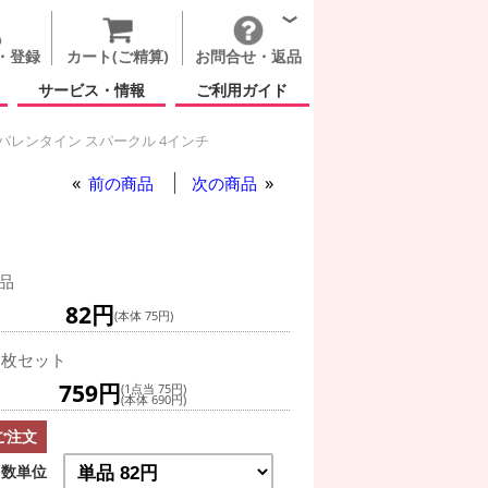
・登録
カート(ご精算)
お問合せ・返品
サービス・情報
ご利用ガイド
バレンタイン スパークル 4インチ
前の商品
次の商品
品
82円
(本体 75円)
0枚セット
759円
(1点当 75円)
(本体 690円)
ご注文
数単位