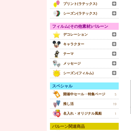
プリント(ラテックス)
シーズン(ラテックス)
フィルム(その他素材)バルーン
デコレーション
キャラクター
テーマ
メッセージ
シーズン(フィルム)
スペシャル
開催中セール・特集ページ
5
推し活
19
名入れ・オリジナル風船
1
バルーン関連商品