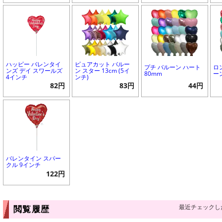
ハッピー バレンタイ
ピュアカット バルー
プチ バルーン ハート
ロ
ンズ デイ スワールズ
ン スター 13cm (5イ
80mm
ー
4インチ
ンチ)
82円
83円
44円
バレンタイン スパー
クル 9インチ
122円
最近チェックし
閲覧履歴