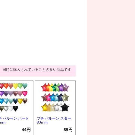
同時に購入されていることの多い商品です
チ バルーン ハート
プチ バルーン スター
2mm
83mm
44円
55円