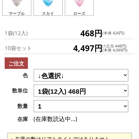
マーブル
スカイ
ローズ
468円
1袋(12入)
(本体 426円)
4,497円
(1点当 448円)
10袋セット
(本体 4,089円)
ご注文
色
数単位
数量
(在庫数読込中...)
在庫
在庫の数はリアルタイムではありません。